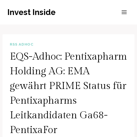
Zum
Invest Inside
Inhalt
springen
RSS ADHOC
EQS-Adhoc: Pentixapharm
Holding AG: EMA
gewährt PRIME Status für
Pentixapharms
Leitkandidaten Ga68-
PentixaFor