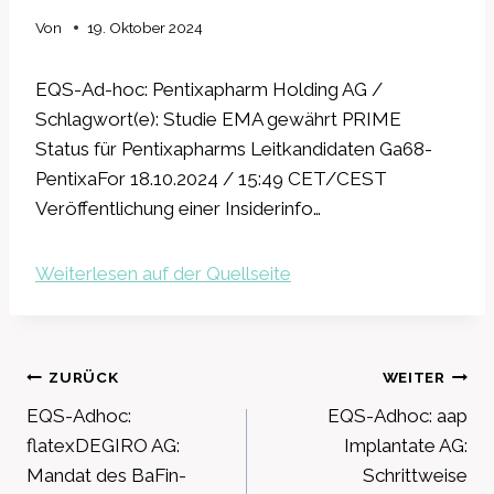
Von
19. Oktober 2024
EQS-Ad-hoc: Pentixapharm Holding AG /
Schlagwort(e): Studie EMA gewährt PRIME
Status für Pentixapharms Leitkandidaten Ga68-
PentixaFor 18.10.2024 / 15:49 CET/CEST
Veröffentlichung einer Insiderinfo…
Weiterlesen auf der Quellseite
Beitragsnavigation
ZURÜCK
WEITER
EQS-Adhoc:
EQS-Adhoc: aap
flatexDEGIRO AG:
Implantate AG:
Mandat des BaFin-
Schrittweise