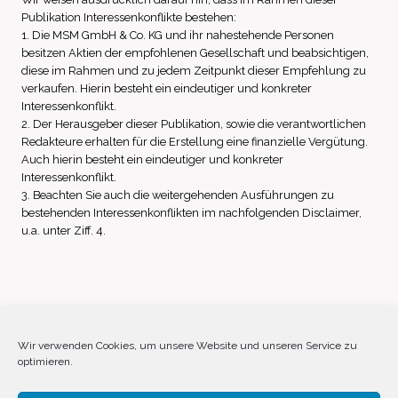
Publikation Interessenkonflikte bestehen:
1. Die MSM GmbH & Co. KG und ihr nahestehende Personen
besitzen Aktien der empfohlenen Gesellschaft und beabsichtigen,
diese im Rahmen und zu jedem Zeitpunkt dieser Empfehlung zu
verkaufen. Hierin besteht ein eindeutiger und konkreter
Interessenkonflikt.
2. Der Herausgeber dieser Publikation, sowie die verantwortlichen
Redakteure erhalten für die Erstellung eine finanzielle Vergütung.
Auch hierin besteht ein eindeutiger und konkreter
Interessenkonflikt.
3. Beachten Sie auch die weitergehenden Ausführungen zu
bestehenden Interessenkonflikten im nachfolgenden Disclaimer,
u.a. unter Ziff. 4.
Impressum
Datenschutz
Disclaimer
Wir verwenden Cookies, um unsere Website und unseren Service zu
optimieren.
Cookie-Richtlinie (EU)