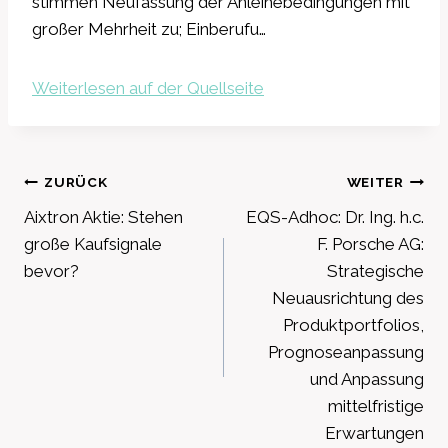
stimmen Neufassung der Anleihebedingungen mit
großer Mehrheit zu; Einberufu…
Weiterlesen auf der Quellseite
Beitragsnavigation
ZURÜCK
WEITER
Aixtron Aktie: Stehen
EQS-Adhoc: Dr. Ing. h.c.
große Kaufsignale
F. Porsche AG:
bevor?
Strategische
Neuausrichtung des
Produktportfolios,
Prognoseanpassung
und Anpassung
mittelfristige
Erwartungen