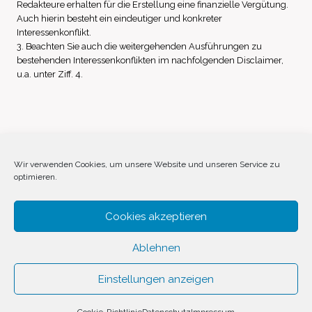
Redakteure erhalten für die Erstellung eine finanzielle Vergütung.
Auch hierin besteht ein eindeutiger und konkreter
Interessenkonflikt.
3. Beachten Sie auch die weitergehenden Ausführungen zu
bestehenden Interessenkonflikten im nachfolgenden Disclaimer,
u.a. unter Ziff. 4.
Impressum
Datenschutz
Disclaimer
Wir verwenden Cookies, um unsere Website und unseren Service zu
optimieren.
Cookie-Richtlinie (EU)
Cookies akzeptieren
Ablehnen
Einstellungen anzeigen
© 2026 Invest Inside by
SVAVE