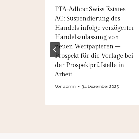
Trading
PTA-Adhoc: Swiss Estates
erm
AG: Suspendierung des
ad of
Handels infolge verzögerter
Handelszulassung von
neuen Wertpapieren –
Prospekt für die Vorlage bei
der Prospektprüfstelle in
Arbeit
Von
admin
31. Dezember 2025