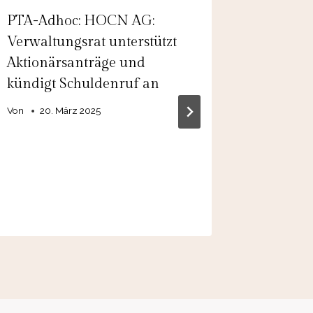
PTA-Adhoc: HOCN AG:
Adhoc: 
Verwaltungsrat unterstützt
Hohes 
Aktionärsanträge und
resultie
kündigt Schuldenruf an
Ergebni
Geschäf
Von
20. März 2025
Von
6. 