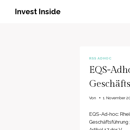
Zum
Invest Inside
Inhalt
springen
RSS ADHOC
EQS-Adho
Geschäft
Von
1. November 2
EQS-Ad-hoc: Rhein
Geschäftsführung 
Artikel 17 der V…