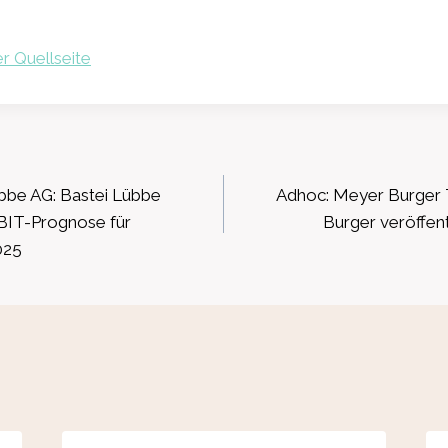
r Quellseite
ation
bbe AG: Bastei Lübbe
Adhoc: Meyer Burger
BIT-Prognose für
Burger veröffent
025