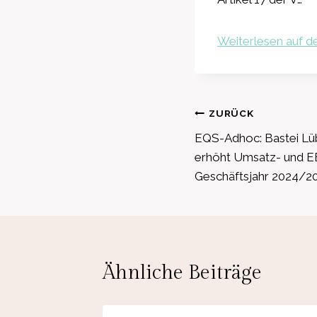
Weiterlesen auf de
Beitragsnavig
ZURÜCK
EQS-Adhoc: Bastei Lü
erhöht Umsatz- und E
Geschäftsjahr 2024/2
Ähnliche Beiträge