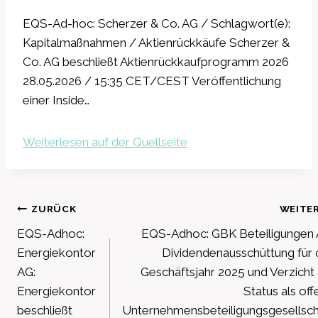
EQS-Ad-hoc: Scherzer & Co. AG / Schlagwort(e):
Kapitalmaßnahmen / Aktienrückkäufe Scherzer &
Co. AG beschließt Aktienrückkaufprogramm 2026
28.05.2026 / 15:35 CET/CEST Veröffentlichung
einer Inside…
Weiterlesen auf der Quellseite
Beitragsnavigation
ZURÜCK
WEITE
EQS-Adhoc:
EQS-Adhoc: GBK Beteiligungen 
Energiekontor
Dividendenausschüttung für 
AG:
Geschäftsjahr 2025 und Verzicht 
Energiekontor
Status als of
beschließt
Unternehmensbeteiligungsgesellsch