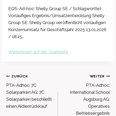
EQS-Ad-hoc: Shelly Group SE / Schlagwort(e):
Vorläufiges Ergebnis/Umsatzentwicklung Shelly
Group SE: Shelly Group veröffentlicht vorläufigen
Konzernumsatz für Geschäftsjahr 2025 13.01.2026
/ 18:15…
Weiterlesen auf der Quellseite
Beitragsnavigation
ZURÜCK
WEITER
PTA-Adhoc: 7C
PTA-Adhoc:
Solarparken AG: 7C
International School
Solarparken beschließt
Augsburg AG:
einen Aktienrückkauf
Operatives
Betriebsergebnis