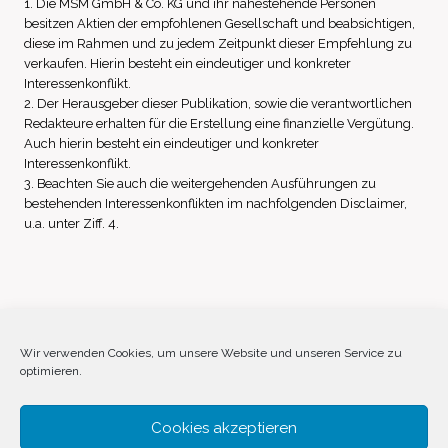
1. Die MSM GmbH & Co. KG und ihr nahestehende Personen
besitzen Aktien der empfohlenen Gesellschaft und beabsichtigen,
diese im Rahmen und zu jedem Zeitpunkt dieser Empfehlung zu
verkaufen. Hierin besteht ein eindeutiger und konkreter
Interessenkonflikt.
2. Der Herausgeber dieser Publikation, sowie die verantwortlichen
Redakteure erhalten für die Erstellung eine finanzielle Vergütung.
Auch hierin besteht ein eindeutiger und konkreter
Interessenkonflikt.
3. Beachten Sie auch die weitergehenden Ausführungen zu
bestehenden Interessenkonflikten im nachfolgenden Disclaimer,
u.a. unter Ziff. 4.
Impressum
Datenschutz
Disclaimer
Wir verwenden Cookies, um unsere Website und unseren Service zu
optimieren.
Cookie-Richtlinie (EU)
Cookies akzeptieren