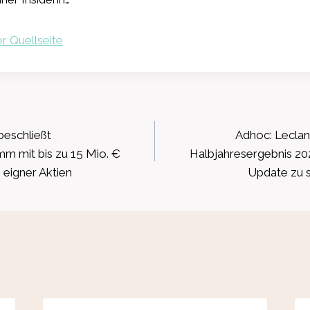
r Quellseite
ation
eschließt
Adhoc: Leclan
m mit bis zu 15 Mio. €
Halbjahresergebnis 202
eigner Aktien
Update zu s