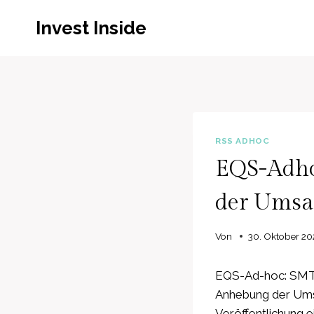
Zum
Invest Inside
Inhalt
springen
RSS ADHOC
EQS-Adho
der Umsat
Von
30. Oktober 20
EQS-Ad-hoc: SMT 
Anhebung der Ums
Veröffentlichung ei