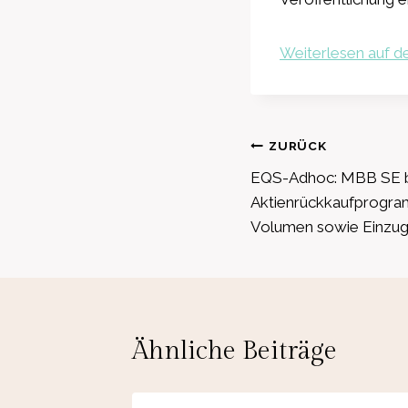
Weiterlesen auf de
Beitragsnavig
ZURÜCK
EQS-Adhoc: MBB SE b
Aktienrückkaufprogram
Volumen sowie Einzug 
Ähnliche Beiträge