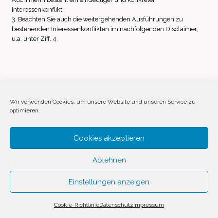
Interessenkonflikt.
3. Beachten Sie auch die weitergehenden Ausführungen zu
bestehenden Interessenkonflikten im nachfolgenden Disclaimer,
u.a. unter Ziff. 4.
Impressum
Datenschutz
Disclaimer
Wir verwenden Cookies, um unsere Website und unseren Service zu
optimieren.
Cookie-Richtlinie (EU)
Cookies akzeptieren
Ablehnen
Einstellungen anzeigen
© 2026 Invest Inside by
SVAVE
Cookie-Richtlinie
Datenschutz
Impressum