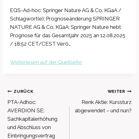
EQS-Ad-hoc: Springer Nature AG & Co. KGaA /
Schlagwort(e): Prognoseänderung SPRINGER
NATURE AG & Co. KGaA: Springer Nature hebt
Prognose für das Gesamtjahr 2025 an 12.08.2025
/ 18:52 CET/CEST Verö…
Weiterlesen auf der Quellseite
Beitragsnavigation
ZURÜCK
WEITER
PTA-Adhoc:
Renk Aktie: Kurssturz
AVERDION SE:
abgewendet – und nun?
Sachkapitalerhöhung
und Abschluss von
Einbringungsvertrag