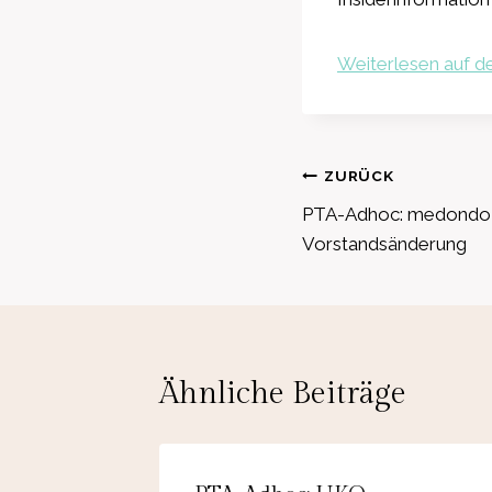
Weiterlesen auf de
Beitragsnavig
ZURÜCK
PTA-Adhoc: medondo h
Vorstandsänderung
Ähnliche Beiträge