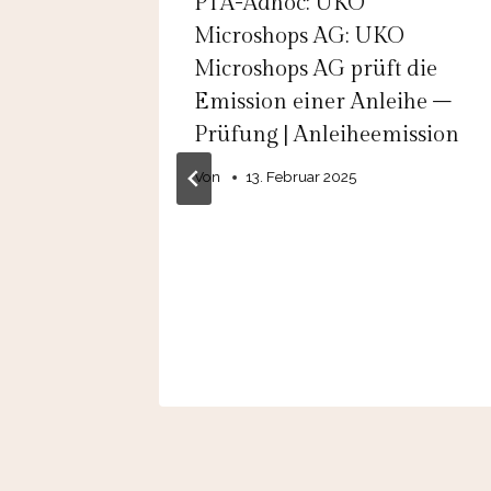
gital
PTA-Adhoc: UKO
gital
Microshops AG: UKO
e
Microshops AG prüft die
nd
Emission einer Anleihe –
;
Prüfung | Anleiheemission
sting-
Von
13. Februar 2025