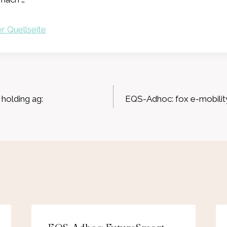
r Quellseite
ation
olding ag:
EQS-Adhoc: fox e-mobilit