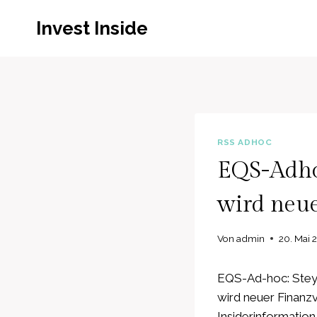
Zum
Invest Inside
Inhalt
springen
RSS ADHOC
EQS-Adho
wird neue
Von
admin
20. Mai 
EQS-Ad-hoc: Steyr
wird neuer Finanz
Insiderinformation