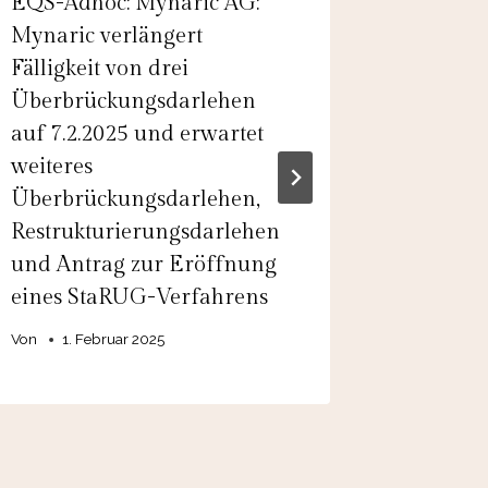
EQS-Adhoc: Mynaric AG:
EQS-Adh
Mynaric verlängert
Jens Bi
Fälligkeit von drei
Vorstan
Überbrückungsdarlehen
Von
21. 
auf 7.2.2025 und erwartet
weiteres
Überbrückungsdarlehen,
Restrukturierungsdarlehen
und Antrag zur Eröffnung
eines StaRUG-Verfahrens
Von
1. Februar 2025