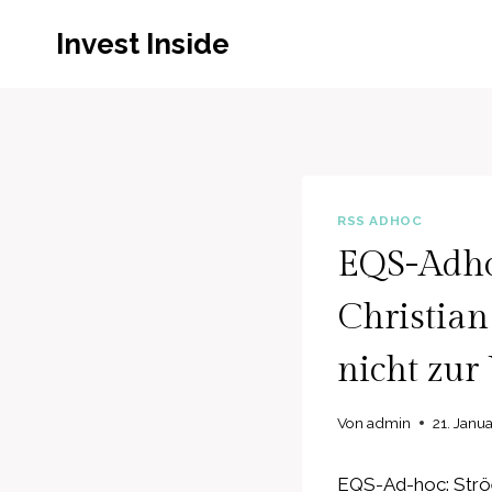
Zum
Invest Inside
Inhalt
springen
RSS ADHOC
EQS-Adho
Christian
nicht zur
Von
admin
21. Janu
EQS-Ad-hoc: Ströe