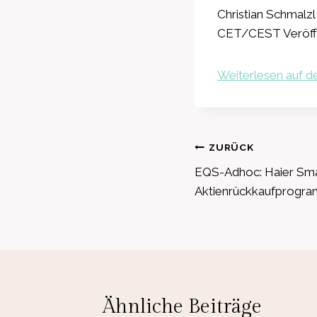
Christian Schmalzl
CET/CEST Veröff
Weiterlesen auf de
Beitragsnavig
ZURÜCK
EQS-Adhoc: Haier Sma
Aktienrückkaufprogra
Ähnliche Beiträge