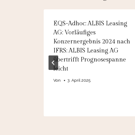
EQS-Adhoc: ALBIS Leasing
AG: Vorläufiges
026:
Konzernergebnis 2024 nach
IFRS: ALBIS Leasing AG
übertrifft Prognosespanne
n
leicht
EUR
Von
3. April 2025
025