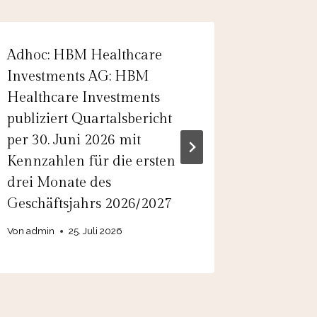
Adhoc: HBM Healthcare
EQS-Ad
Investments AG: HBM
NFON pa
Healthcare Investments
das Ges
publiziert Quartalsbericht
und best
per 30. Juni 2026 mit
Mittelf
Kennzahlen für die ersten
Von
admin
drei Monate des
Geschäftsjahrs 2026/2027
Von
admin
25. Juli 2026