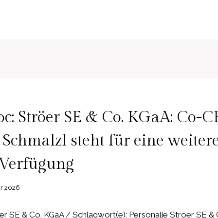
c: Ströer SE & Co. KGaA: Co-
 Schmalzl steht für eine weiter
 Verfügung
ar 2026
r SE & Co. KGaA / Schlagwort(e): Personalie Ströer SE 