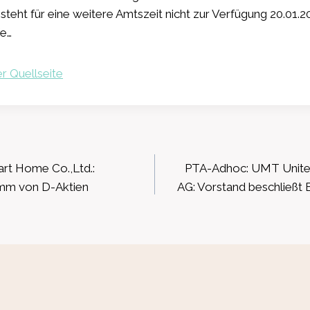
 steht für eine weitere Amtszeit nicht zur Verfügung 20.01.2
e…
r Quellseite
ation
rt Home Co.,Ltd.:
PTA-Adhoc: UMT Unite
mm von D-Aktien
AG: Vorstand beschließt 