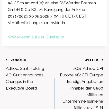
aA / Schlagwort(e): Anleihe SV Werder Bremen
GmbH & Co KG aA: Kündigung der Anleihe
2021/2026 30.05.2025 / 09:48 CET/CEST
Veröffentlichung einer Insiderin…
Weiterlesen auf der Quellseite
Beitragsnavigation
ZURÜCK
WEITER
Adhoc: Gurit Holding
EQS-Adhoc: CPI
AG: Gurit Announces
Europe AG: CPI Europe
Changes in the
kündigt Angebot an
Executive Board
Inhaber der €500
Millionen
Unternehmensanleihe
fällig 2027 (ISIN