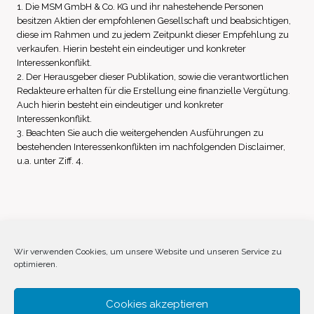
1. Die MSM GmbH & Co. KG und ihr nahestehende Personen
besitzen Aktien der empfohlenen Gesellschaft und beabsichtigen,
diese im Rahmen und zu jedem Zeitpunkt dieser Empfehlung zu
verkaufen. Hierin besteht ein eindeutiger und konkreter
Interessenkonflikt.
2. Der Herausgeber dieser Publikation, sowie die verantwortlichen
Redakteure erhalten für die Erstellung eine finanzielle Vergütung.
Auch hierin besteht ein eindeutiger und konkreter
Interessenkonflikt.
3. Beachten Sie auch die weitergehenden Ausführungen zu
bestehenden Interessenkonflikten im nachfolgenden Disclaimer,
u.a. unter Ziff. 4.
Impressum
Datenschutz
Disclaimer
Wir verwenden Cookies, um unsere Website und unseren Service zu
optimieren.
Cookie-Richtlinie (EU)
Cookies akzeptieren