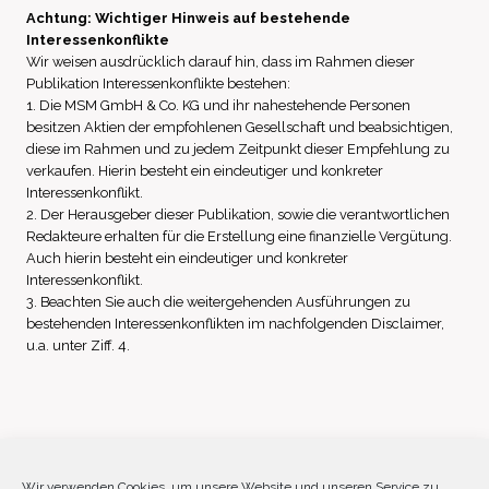
Achtung: Wichtiger Hinweis auf bestehende
Interessenkonflikte
Wir weisen ausdrücklich darauf hin, dass im Rahmen dieser
Publikation Interessenkonflikte bestehen:
1. Die MSM GmbH & Co. KG und ihr nahestehende Personen
besitzen Aktien der empfohlenen Gesellschaft und beabsichtigen,
diese im Rahmen und zu jedem Zeitpunkt dieser Empfehlung zu
verkaufen. Hierin besteht ein eindeutiger und konkreter
Interessenkonflikt.
2. Der Herausgeber dieser Publikation, sowie die verantwortlichen
Redakteure erhalten für die Erstellung eine finanzielle Vergütung.
Auch hierin besteht ein eindeutiger und konkreter
Interessenkonflikt.
3. Beachten Sie auch die weitergehenden Ausführungen zu
bestehenden Interessenkonflikten im nachfolgenden Disclaimer,
u.a. unter Ziff. 4.
Impressum
Datenschutz
Disclaimer
Wir verwenden Cookies, um unsere Website und unseren Service zu