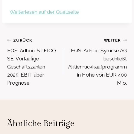
Weiterlesen auf der Quellseite
Beitragsnavigation
ZURÜCK
WEITER
EQS-Adhoc: STEICO
EQS-Adhoc: Symrise AG
SE: Vorläufige
beschließt
Geschäftszahlen
Aktienrückkaufprogramm
2025: EBIT über
in Höhe von EUR 400
Prognose
Mio.
Ähnliche Beiträge