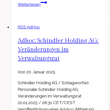
EQS-
Weiterlesen
Adhoc:
ASTA
Energy
RSS AdHoc
Solutions
AG:
Adhoc: Schindler Holding AG:
ASTA
Energy
Veränderungen im
Solutions
Verwaltungsrat
AG
setzt
Von
20. Januar 2025
endgültigen
Angebotspreis
Schindler Holding AG / Schlagwort(e):
für
Personalie Schindler Holding AG:
den
Veränderungen im Verwaltungsrat
Börsengang
20.01.2025 / 06:30 CET/CEST
(IPO)
Veröffentlichung einer Ad-hoc-Mitteilung