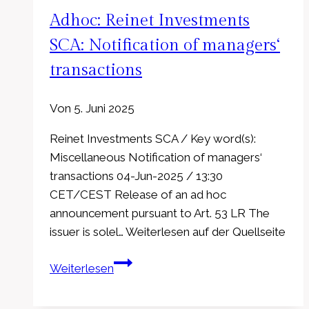
AG
Adhoc: Reinet Investments
beschließt
Delisting
SCA: Notification of managers‘
der
transactions
Anleihe
Von
5. Juni 2025
Reinet Investments SCA / Key word(s):
Miscellaneous Notification of managers‘
transactions 04-Jun-2025 / 13:30
CET/CEST Release of an ad hoc
announcement pursuant to Art. 53 LR The
issuer is solel… Weiterlesen auf der Quellseite
Adhoc:
Weiterlesen
Reinet
Investments