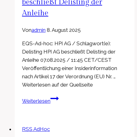
and
beschließt Delisting der
Technology
Anleihe
Group
stellt
Von
admin
8. August 2025
sein
Aktienpaket
EQS-Ad-hoc: HPI AG / Schlagwort(e):
zur
Delisting HPI AG beschließt Delisting der
Veräußerung
Anleihe 07.08.2025 / 11:45 CET/CEST
zur
Veröffentlichung einer Insiderinformation
Verfügung
nach Artikel 17 der Verordnung (EU) Nr. …
Weiterlesen auf der Quellseite
EQS-
Weiterlesen
Adhoc:
HPI
AG:
RSS AdHoc
HPI