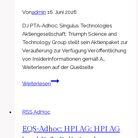
Von
admin
16. Juni 2026
DJ PTA-Adhoc: Singulus Technologies
Aktiengesellschaft: Triumph Science and
Technology Group stellt sein Aktienpaket zur
Veräußerung zur Verfügung Veröffentlichung
von Insiderinformationen gemäß A…
Weiterlesen auf der Quellseite
PTA-
Weiterlesen
Adhoc:
Singulus
Technologies
RSS AdHoc
Aktiengesellschaft:
Triumph
EQS-Adhoc: HPI AG: HPI AG
Science