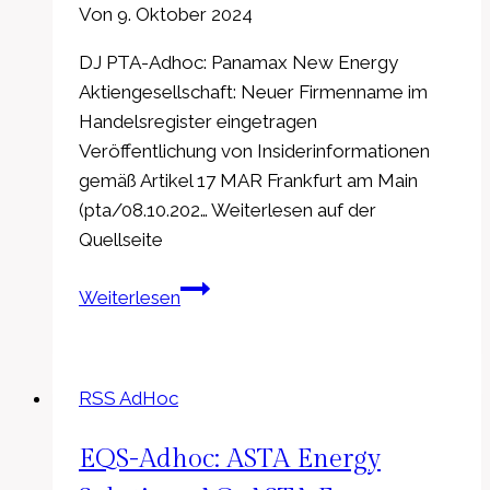
Von
9. Oktober 2024
DJ PTA-Adhoc: Panamax New Energy
Aktiengesellschaft: Neuer Firmenname im
Handelsregister eingetragen
Veröffentlichung von Insiderinformationen
gemäß Artikel 17 MAR Frankfurt am Main
(pta/08.10.202… Weiterlesen auf der
Quellseite
PTA-
Weiterlesen
Adhoc:
Panamax
New
RSS AdHoc
Energy
Aktiengesellschaft:
EQS-Adhoc: ASTA Energy
Neuer