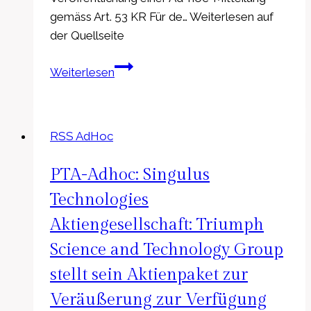
auf
gemäss Art. 53 KR Für de… Weiterlesen auf
EUR
der Quellseite
29,50
Adhoc:
fest
Weiterlesen
Schindler
Holding
AG:
RSS AdHoc
Veränderungen
im
PTA-Adhoc: Singulus
Verwaltungsrat
Technologies
Aktiengesellschaft: Triumph
Science and Technology Group
stellt sein Aktienpaket zur
Veräußerung zur Verfügung