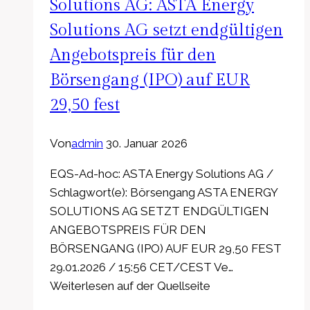
Firmenname
Solutions AG: ASTA Energy
im
Solutions AG setzt endgültigen
Handelsregister
Angebotspreis für den
eingetragen
Börsengang (IPO) auf EUR
29,50 fest
Von
admin
30. Januar 2026
EQS-Ad-hoc: ASTA Energy Solutions AG /
Schlagwort(e): Börsengang ASTA ENERGY
SOLUTIONS AG SETZT ENDGÜLTIGEN
ANGEBOTSPREIS FÜR DEN
BÖRSENGANG (IPO) AUF EUR 29,50 FEST
29.01.2026 / 15:56 CET/CEST Ve…
Weiterlesen auf der Quellseite