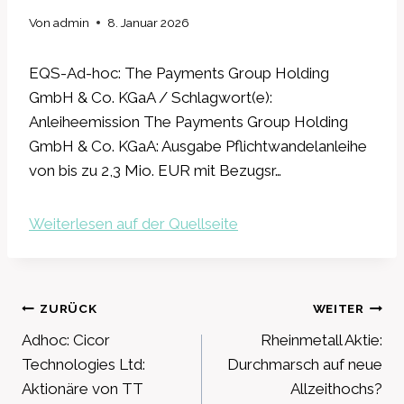
Von
admin
8. Januar 2026
EQS-Ad-hoc: The Payments Group Holding
GmbH & Co. KGaA / Schlagwort(e):
Anleiheemission The Payments Group Holding
GmbH & Co. KGaA: Ausgabe Pflichtwandelanleihe
von bis zu 2,3 Mio. EUR mit Bezugsr…
Weiterlesen auf der Quellseite
Beitragsnavigation
ZURÜCK
WEITER
Adhoc: Cicor
Rheinmetall Aktie:
Technologies Ltd:
Durchmarsch auf neue
Aktionäre von TT
Allzeithochs?