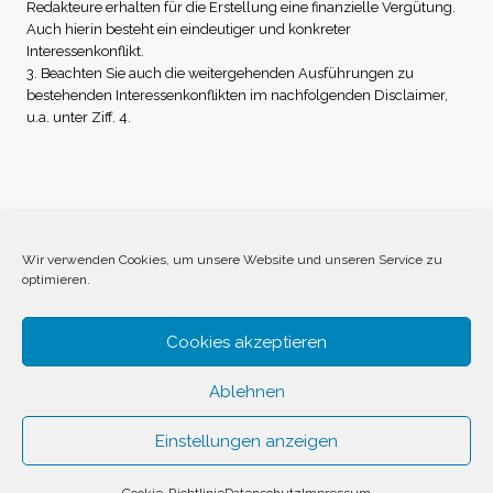
Redakteure erhalten für die Erstellung eine finanzielle Vergütung.
Auch hierin besteht ein eindeutiger und konkreter
Interessenkonflikt.
3. Beachten Sie auch die weitergehenden Ausführungen zu
bestehenden Interessenkonflikten im nachfolgenden Disclaimer,
u.a. unter Ziff. 4.
Impressum
Datenschutz
Disclaimer
Wir verwenden Cookies, um unsere Website und unseren Service zu
optimieren.
Cookie-Richtlinie (EU)
Cookies akzeptieren
Ablehnen
Einstellungen anzeigen
© 2026 Invest Inside by
SVAVE