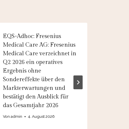
EQS-Adhoc: Fresenius
EQS-Ad
Medical Care AG: Fresenius
& Co. K
Medical Care verzeichnet in
Veröffe
Q2 2026 ein operatives
16.04.2
Ergebnis ohne
CET/CE
Sondereffekte über den
AG & Co
Markterwartungen und
Zahlen 
bestätigt den Ausblick für
deutlic
das Gesamtjahr 2026
Von
admin
Von
admin
4. August 2026