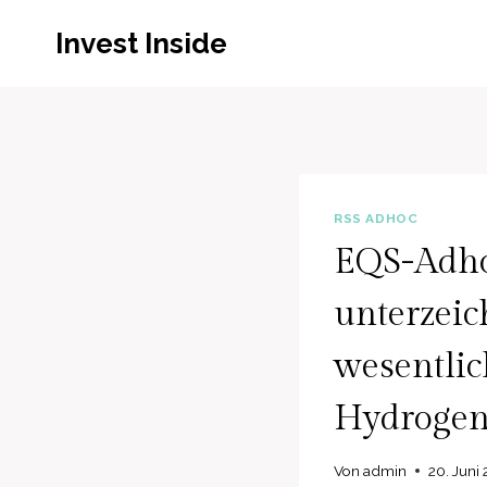
Zum
Invest Inside
Inhalt
springen
RSS ADHOC
EQS-Adho
unterzei
wesentlic
Hydrogen
Von
admin
20. Juni