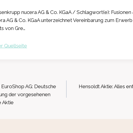
senkrupp nucera AG & Co. KGaA / Schlagwort(e): Fusione
ra AG & Co. KGaA unterzeichnet Vereinbarung zum Erwerb
ts von Gre…
r Quellseite
ation
 EuroShop AG: Deutsche
Hensoldt Aktie: Alles en
ung der vorgesehenen
e Aktie