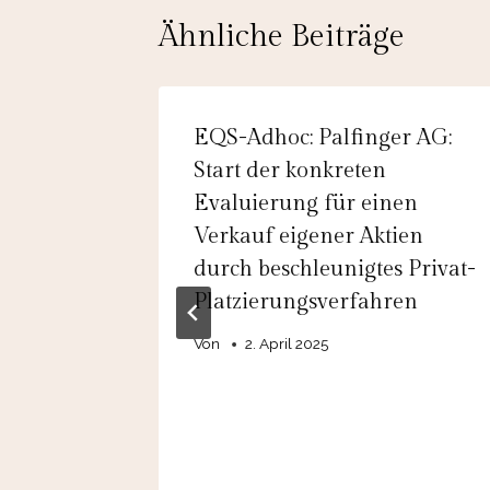
Ähnliche Beiträge
Go SE:
EQS-Adhoc: Palfinger AG:
Start der konkreten
 auf
Evaluierung für einen
 ab
Verkauf eigener Aktien
durch beschleunigtes Privat-
ollzug
Platzierungsverfahren
rnahme
Von
2. April 2025
bt
en