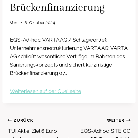
Brückenfinanzierung
Von
8. Oktober 2024
EQS-Ad-hoc: VARTA AG / Schlagwort(e):
Unternehmensrestrukturierung VARTA AG: VARTA
AG schließt wesentliche Verträge im Rahmen des
Sanierungskonzepts und sichert kurzfristige
Brückenfinanzierung 07…
Weiterlesen auf der Quellseite
Beitragsnavigation
ZURÜCK
WEITER
TUI Aktie: Ziel 6 Euro
EQS-Adhoc: STEICO