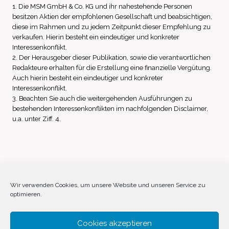
1. Die MSM GmbH & Co. KG und ihr nahestehende Personen
besitzen Aktien der empfohlenen Gesellschaft und beabsichtigen,
diese im Rahmen und zu jedem Zeitpunkt dieser Empfehlung zu
verkaufen. Hierin besteht ein eindeutiger und konkreter
Interessenkonflikt.
2. Der Herausgeber dieser Publikation, sowie die verantwortlichen
Redakteure erhalten für die Erstellung eine finanzielle Vergütung.
Auch hierin besteht ein eindeutiger und konkreter
Interessenkonflikt.
3. Beachten Sie auch die weitergehenden Ausführungen zu
bestehenden Interessenkonflikten im nachfolgenden Disclaimer,
u.a. unter Ziff. 4.
Impressum
Datenschutz
Disclaimer
Wir verwenden Cookies, um unsere Website und unseren Service zu
optimieren.
Cookie-Richtlinie (EU)
Cookies akzeptieren