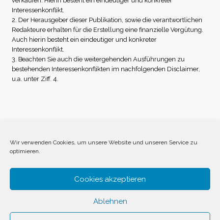
verkaufen. Hierin besteht ein eindeutiger und konkreter
Interessenkonflikt.
2. Der Herausgeber dieser Publikation, sowie die verantwortlichen
Redakteure erhalten für die Erstellung eine finanzielle Vergütung.
Auch hierin besteht ein eindeutiger und konkreter
Interessenkonflikt.
3. Beachten Sie auch die weitergehenden Ausführungen zu
bestehenden Interessenkonflikten im nachfolgenden Disclaimer,
u.a. unter Ziff. 4.
Impressum
Datenschutz
Disclaimer
Wir verwenden Cookies, um unsere Website und unseren Service zu
optimieren.
Cookie-Richtlinie (EU)
Cookies akzeptieren
Ablehnen