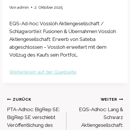
Von
admin
2. Oktober 2025
EQS-Ad-hoc: Vossloh Aktiengesellschaft /
Schlagwort(e): Fusionen & Übernahmen Vossloh
Aktiengesellschaft: Erwerb von Sateba
abgeschlossen – Vossloh erweitert mit dem
Vollzug des Kaufs sein Portfol…
Weiterlesen auf der Quellseite
Beitragsnavigation
ZURÜCK
WEITER
PTA-Adhoc: BigRep SE:
EQS-Adhoc: Lang &
BigRep SE verschiebt
Schwarz
Veröffentlichung des
Aktiengesellschaft: