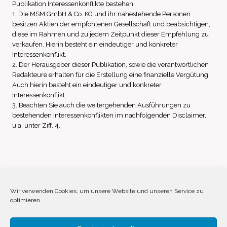
Publikation Interessenkonflikte bestehen:
1. Die MSM GmbH & Co. KG und ihr nahestehende Personen
besitzen Aktien der empfohlenen Gesellschaft und beabsichtigen,
diese im Rahmen und zu jedem Zeitpunkt dieser Empfehlung zu
verkaufen. Hierin besteht ein eindeutiger und konkreter
Interessenkonflikt.
2. Der Herausgeber dieser Publikation, sowie die verantwortlichen
Redakteure erhalten für die Erstellung eine finanzielle Vergütung.
Auch hierin besteht ein eindeutiger und konkreter
Interessenkonflikt.
3. Beachten Sie auch die weitergehenden Ausführungen zu
bestehenden Interessenkonflikten im nachfolgenden Disclaimer,
u.a. unter Ziff. 4.
Impressum
Datenschutz
Disclaimer
Wir verwenden Cookies, um unsere Website und unseren Service zu
optimieren.
Cookie-Richtlinie (EU)