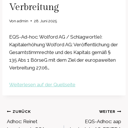
Verbreitung
Von
admin
28. Juni 2025
EQS-Ad-hoc: Wolford AG / Schlagwort(e):
Kapitalerhöhung Wolford AG: Veröffentlichung der
Gesamtstimmrechte und des Kapitals gemäß §
135 Abs 1 BörseG mit dem Ziel der europaweiten
Verbreitung 27.06…
Weiterlesen auf der Quellseite
Beitragsnavigation
ZURÜCK
WEITER
Adhoc: Reinet
EQS-Adhoc: aap