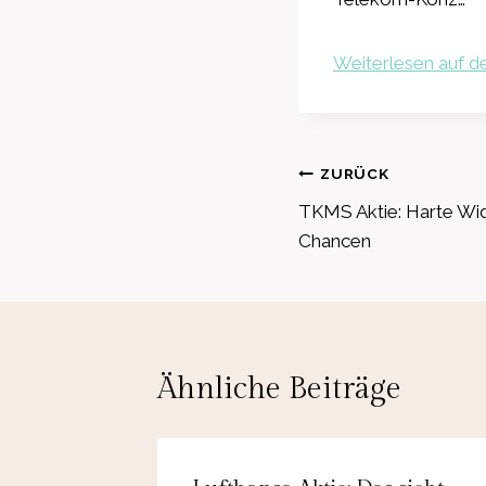
Weiterlesen auf de
Beitragsnavig
ZURÜCK
TKMS Aktie: Harte Wi
Chancen
Ähnliche Beiträge