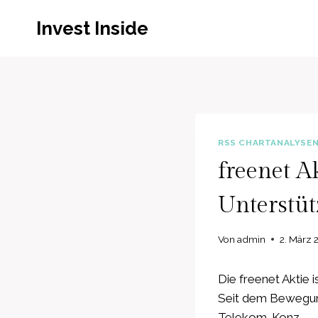
Zum
Invest Inside
Inhalt
springen
RSS CHARTANALYSE
freenet A
Unterstü
Von
admin
2. März 
Die freenet Aktie 
Seit dem Bewegung
Telekom-Konz…