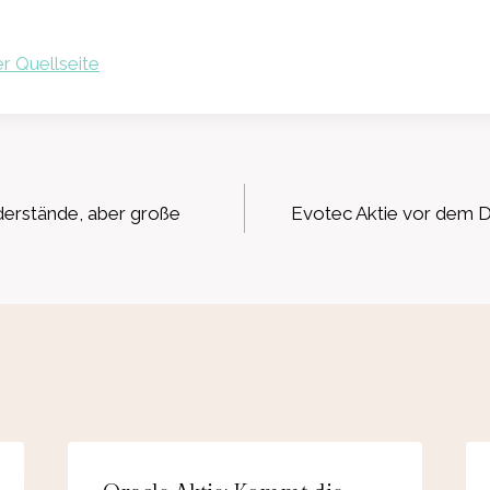
r Quellseite
ation
derstände, aber große
Evotec Aktie vor dem D