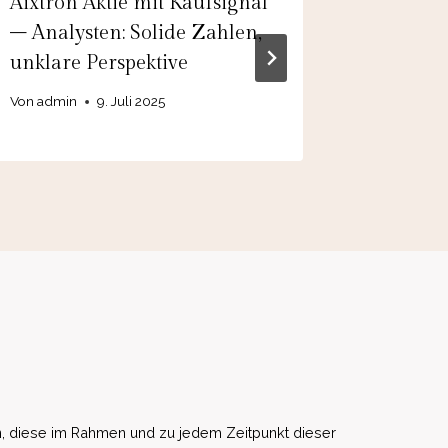
Aixtron Aktie mit Kaufsignal
Nel ASA
– Analysten: Solide Zahlen,
Ausverk
unklare Perspektive
Wasserst
Von
admin
9. Juli 2025
Von
10.
, diese im Rahmen und zu jedem Zeitpunkt dieser