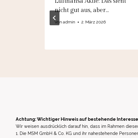
 trotzen
Lufthansa Aktie: Das sieht
nicht gut aus, aber…
?
Von
admin
2. März 2026
Achtung: Wichtiger Hinweis auf bestehende Interesse
Wir weisen ausdrücklich darauf hin, dass im Rahmen dieser
1. Die MSM GmbH & Co. KG und ihr nahestehende Personen 