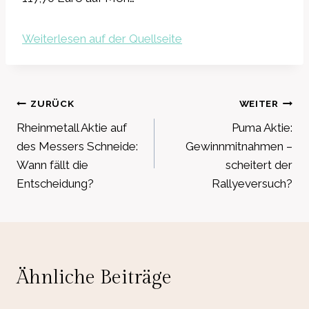
Weiterlesen auf der Quellseite
Beitragsnavigation
ZURÜCK
WEITER
Rheinmetall Aktie auf
Puma Aktie:
des Messers Schneide:
Gewinnmitnahmen –
Wann fällt die
scheitert der
Entscheidung?
Rallyeversuch?
Ähnliche Beiträge