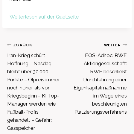
Weiterlesen auf der Quellseite
Beitragsnavigation
ZURÜCK
WEITER
Iran-Krieg schürt
EQS-Adhoc: RWE
Hoffnung – Nasdaq
Aktiengesellschaft:
bleibt über 30.000
RWE beschließt
Punkte – Ölpreis immer
Durchführung einer
noch höher als vor
Eigenkapitalmaßnahme
Kriegsbeginn – KI Top-
im Wege eines
Manager werden wie
beschleunigten
Fußball-Profis
Platzierungsverfahrens
gehandelt – Gefahr:
Gasspeicher