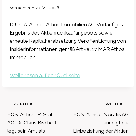
Von
admin
27. Mai 2026
DJ PTA-Adhoc: Athos Immobilien AG: Vorläufiges
Ergebnis des Aktienrückkaufangebots sowie
erneute Kapitalherabsetzung Veröffentlichung von
Insiderinformationen gemäß Artikel 17 MAR Athos
Immobilien…
Weiterlesen auf der Quellseite
Beitragsnavigation
ZURÜCK
WEITER
EQS-Adhoc: R. Stahl
EQS-Adhoc: Noratis AG
AG: Dr. Claus Bischoff
kündigt die
legt sein Amt als
Einbeziehung der Aktien