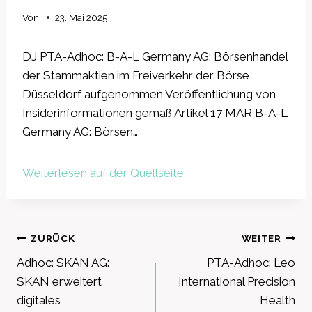
Von
23. Mai 2025
DJ PTA-Adhoc: B-A-L Germany AG: Börsenhandel
der Stammaktien im Freiverkehr der Börse
Düsseldorf aufgenommen Veröffentlichung von
Insiderinformationen gemäß Artikel 17 MAR B-A-L
Germany AG: Börsen…
Weiterlesen auf der Quellseite
Beitragsnavigation
ZURÜCK
WEITER
Adhoc: SKAN AG:
PTA-Adhoc: Leo
SKAN erweitert
International Precision
digitales
Health