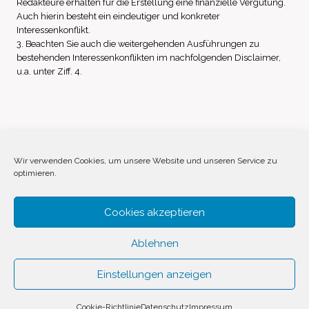
Redakteure erhalten für die Erstellung eine finanzielle Vergütung.
Auch hierin besteht ein eindeutiger und konkreter
Interessenkonflikt.
3. Beachten Sie auch die weitergehenden Ausführungen zu
bestehenden Interessenkonflikten im nachfolgenden Disclaimer,
u.a. unter Ziff. 4.
Impressum
Datenschutz
Disclaimer
Wir verwenden Cookies, um unsere Website und unseren Service zu
optimieren.
Cookie-Richtlinie (EU)
Cookies akzeptieren
Ablehnen
Einstellungen anzeigen
© 2026 Invest Inside by
SVAVE
Cookie-Richtlinie
Datenschutz
Impressum