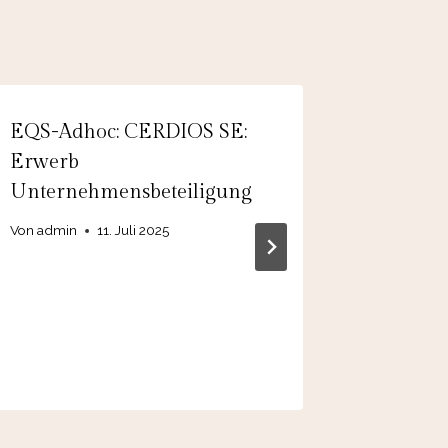
EQS-Adhoc: CERDIOS SE:
Adhoc: 
Erwerb
Evolva 
Unternehmensbeteiligung
announc
GZO AG
Von
admin
11. Juli 2025
regiona
platfor
Von
27. 