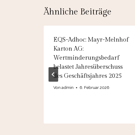
Ähnliche Beiträge
Fashion
EQS-Adhoc: Mayr-Melnhof
ashion
Karton AG:
r
Wertminderungsbedarf
trong
belastet Jahresüberschuss
 in the
des Geschäftsjahres 2025
Von
admin
6. Februar 2026