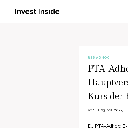
Zum
Invest Inside
Inhalt
springen
RSS ADHOC
PTA-Adho
Hauptver
Kurs der
Von
23. Mai 2025
DJ PTA-Adhoc: B-