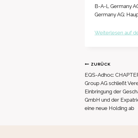
B-A-L Germany AG 
Germany AG: Hau
Weiterlesen auf de
Beitragsnavig
ZURÜCK
EQS-Adhoc: CHAPTE
Group AG schließt Ver
Einbringung der Geschä
GmbH und der Expatri
eine neue Holding ab