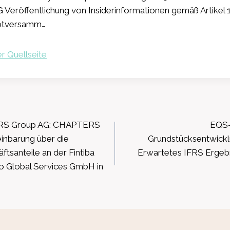
Veröffentlichung von Insiderinformationen gemäß Artikel
ptversamm…
r Quellseite
ation
RS Group AG: CHAPTERS
EQS-
einbarung über die
Grundstücksentwickl
ftsanteile an der Fintiba
Erwartetes IFRS Ergeb
o Global Services GmbH in