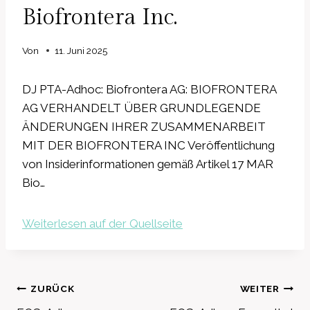
Biofrontera Inc.
Von
11. Juni 2025
DJ PTA-Adhoc: Biofrontera AG: BIOFRONTERA
AG VERHANDELT ÜBER GRUNDLEGENDE
ÄNDERUNGEN IHRER ZUSAMMENARBEIT
MIT DER BIOFRONTERA INC Veröffentlichung
von Insiderinformationen gemäß Artikel 17 MAR
Bio…
Weiterlesen auf der Quellseite
Beitragsnavigation
ZURÜCK
WEITER