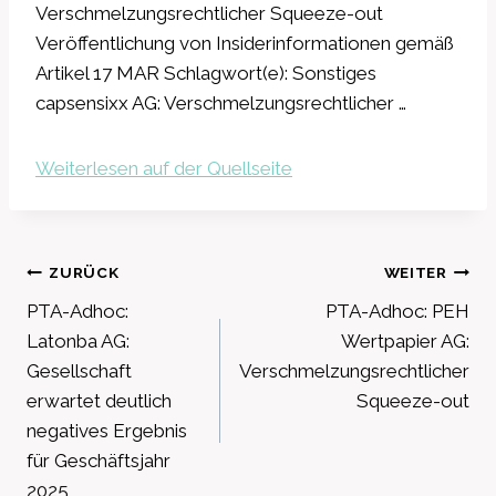
Verschmelzungsrechtlicher Squeeze-out
Veröffentlichung von Insiderinformationen gemäß
Artikel 17 MAR Schlagwort(e): Sonstiges
capsensixx AG: Verschmelzungsrechtlicher …
Weiterlesen auf der Quellseite
Beitragsnavigation
ZURÜCK
WEITER
PTA-Adhoc:
PTA-Adhoc: PEH
Latonba AG:
Wertpapier AG:
Gesellschaft
Verschmelzungsrechtlicher
erwartet deutlich
Squeeze-out
negatives Ergebnis
für Geschäftsjahr
2025