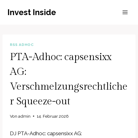
Zum
Invest Inside
Inhalt
springen
RSS ADHOC
PTA-Adhoc: capsensixx
AG:
Verschmelzungsrechtliche
r Squeeze-out
Von
admin
14. Februar 2026
DJ PTA-Adhoc: capsensixx AG: