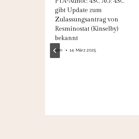
PTA-Adhoc: 4SC AG: 4SC
ion
gibt Update zum
chaft:
Zulassungsantrag von
 Ausgabe
Resminostat (Kinselby)
bekannt
l unter
Von
14. März 2025
srechts
025