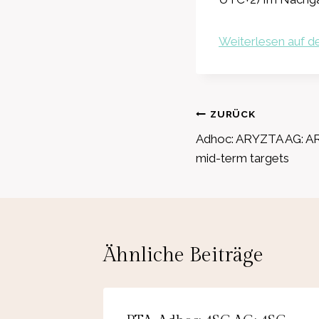
Weiterlesen auf de
Beitragsnavig
ZURÜCK
Adhoc: ARYZTA AG: A
mid-term targets
Ähnliche Beiträge