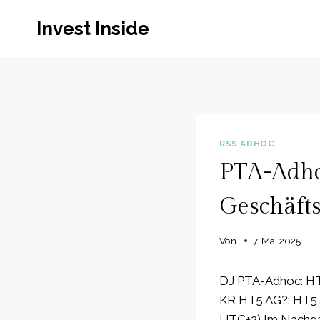
Zum
Invest Inside
Inhalt
springen
RSS ADHOC
PTA-Adho
Geschäfts
Von
7. Mai 2025
DJ PTA-Adhoc: HT5
KR HT5 AG?: HT5 A
UTC+2) Im Nachga