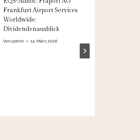
EQS-Adhoc: Fraport AG
PTA-Adh
Frankfurt Airport Services
Frequent
Worldwide:
Zahlen 
Dividendenausblick
2026 be
positive
Von
admin
14. März 2026
Von
admin