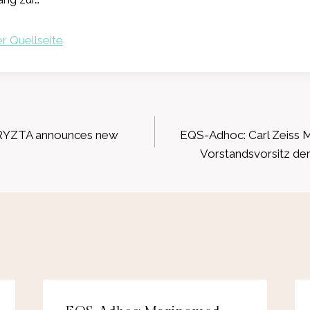
r Quellseite
ation
RYZTA announces new
EQS-Adhoc: Carl Zeiss 
Vorstandsvorsitz der