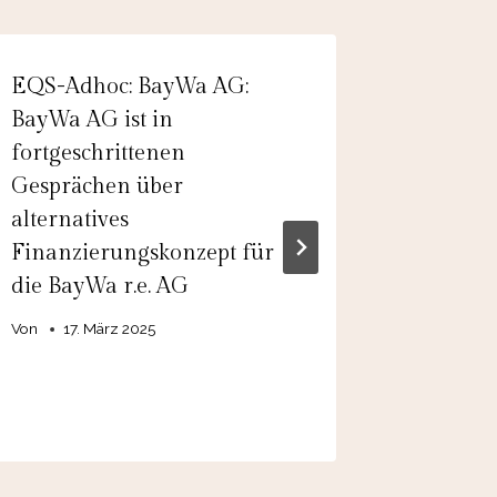
EQS-Adhoc: BayWa AG:
EQS-Ad
BayWa AG ist in
Verbind
fortgeschrittenen
die Toch
Gesprächen über
Rancod
alternatives
M&A-Pr
Finanzierungskonzept für
angeno
die BayWa r.e. AG
Kapita
Sicherst
Von
17. März 2025
beabsich
Von
admin