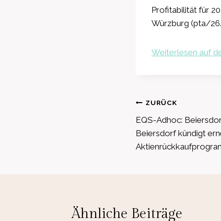
Profitabilität für
Würzburg (pta/26
Weiterlesen auf de
Beitragsnavig
ZURÜCK
EQS-Adhoc: Beiersdorf
Beiersdorf kündigt er
Aktienrückkaufprogr
Ähnliche Beiträge