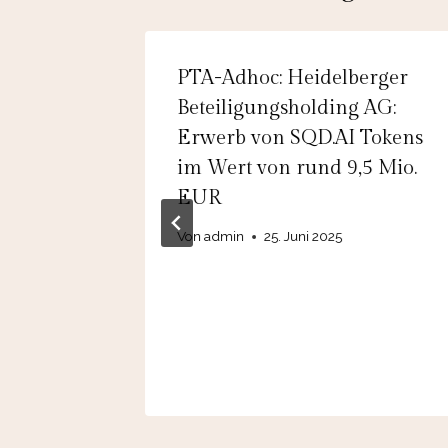
Germany
PTA-Adhoc: Heidelberger
er
Beteiligungsholding AG:
Erwerb von SQD.AI Tokens
se
im Wert von rund 9,5 Mio.
ommen
EUR
Von
admin
25. Juni 2025