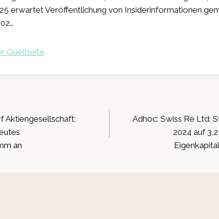
 2025 erwartet Veröffentlichung von Insiderinformationen ge
.02…
r Quellseite
ation
 Aktiengesellschaft:
Adhoc: Swiss Re Ltd: 
neutes
2024 auf 3,
amm an
Eigenkapita