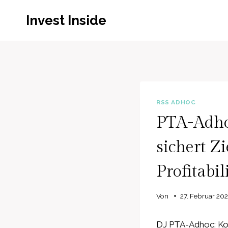
Zum
Invest Inside
Inhalt
springen
RSS ADHOC
PTA-Adho
sichert Z
Profitabil
Von
27. Februar 20
DJ PTA-Adhoc: Koe