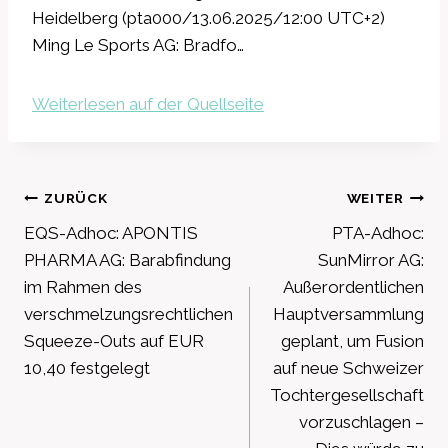
Heidelberg (pta000/13.06.2025/12:00 UTC+2)
Ming Le Sports AG: Bradfo…
Weiterlesen auf der Quellseite
Beitragsnavigation
ZURÜCK
WEITER
EQS-Adhoc: APONTIS
PTA-Adhoc:
PHARMA AG: Barabfindung
SunMirror AG:
im Rahmen des
Außerordentlichen
verschmelzungsrechtlichen
Hauptversammlung
Squeeze-Outs auf EUR
geplant, um Fusion
10,40 festgelegt
auf neue Schweizer
Tochtergesellschaft
vorzuschlagen –