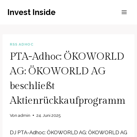
Zum
Invest Inside
Inhalt
springen
RSS ADHOC
PTA-Adhoc: ÖKOWORLD
AG: ÖKOWORLD AG
beschließt
Aktienrückkaufprogramm
Von
admin
24. Juni 2025
DJ PTA-Adhoc: ÖKOWORLD AG: ÖKOWORLD AG