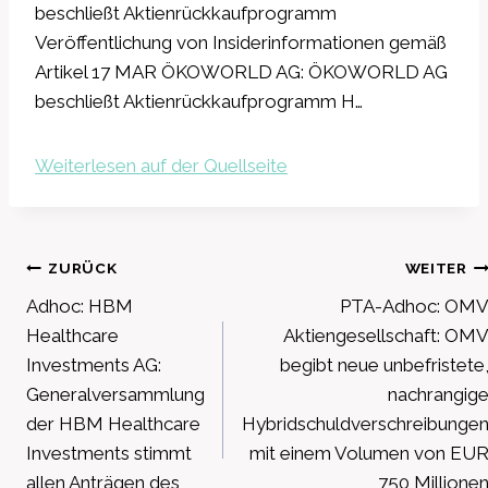
beschließt Aktienrückkaufprogramm
Veröffentlichung von Insiderinformationen gemäß
Artikel 17 MAR ÖKOWORLD AG: ÖKOWORLD AG
beschließt Aktienrückkaufprogramm H…
Weiterlesen auf der Quellseite
Beitragsnavigation
ZURÜCK
WEITER
Adhoc: HBM
PTA-Adhoc: OM
Healthcare
Aktiengesellschaft: OM
Investments AG:
begibt neue unbefristete
Generalversammlung
nachrangig
der HBM Healthcare
Hybridschuldverschreibunge
Investments stimmt
mit einem Volumen von EU
allen Anträgen des
750 Millione