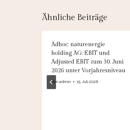
Ähnliche Beiträge
inance
Adhoc: naturenergie
ix 3C –
holding AG: EBIT und
back
Adjusted EBIT zum 30. Juni
2026 unter Vorjahresniveau
Von
admin
15. Juli 2026