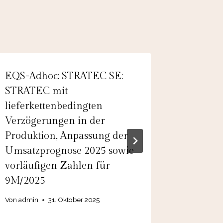
EQS-Adhoc: STRATEC SE:
EQS-Ad
STRATEC mit
Neue O
lieferkettenbedingten
Von
admin
Verzögerungen in der
Produktion, Anpassung der
Umsatzprognose 2025 sowie
vorläufigen Zahlen für
9M/2025
Von
admin
31. Oktober 2025