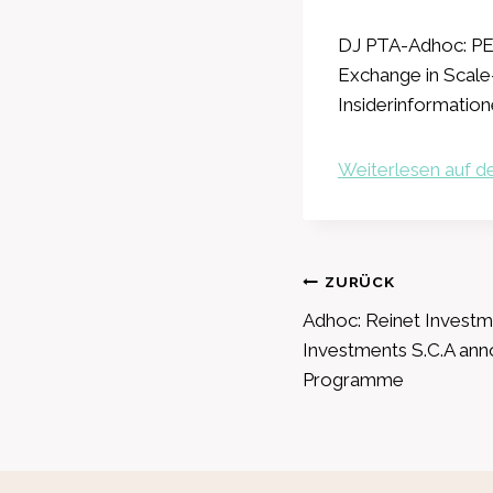
DJ PTA-Adhoc: PEH
Exchange in Scale
Insiderinformatio
Weiterlesen auf de
Beitragsnavig
ZURÜCK
Adhoc: Reinet Investm
Investments S.C.A an
Programme