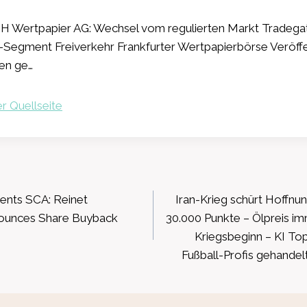
 Wertpapier AG: Wechsel vom regulierten Markt Tradegat
-Segment Freiverkehr Frankfurter Wertpapierbörse Veröff
nen ge…
r Quellseite
ation
ents SCA: Reinet
Iran-Krieg schürt Hoffnu
nounces Share Buyback
30.000 Punkte – Ölpreis im
Kriegsbeginn – KI T
Fußball-Profis gehandel