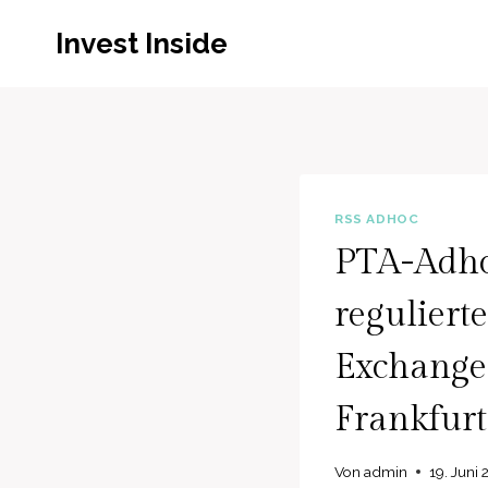
Zum
Invest Inside
Inhalt
springen
RSS ADHOC
PTA-Adho
reguliert
Exchange 
Frankfurt
Von
admin
19. Juni