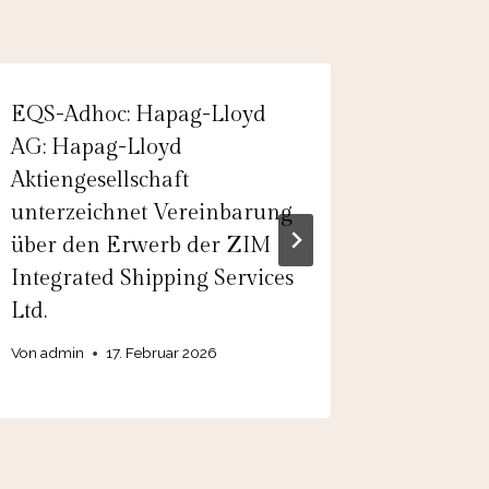
EQS-Adhoc: Hapag-Lloyd
EQS-Ad
AG: Hapag-Lloyd
Verfügb
Aktiengesellschaft
Werftka
unterzeichnet Vereinbarung
Schiffs
über den Erwerb der ZIM
für Flo
Integrated Shipping Services
TUI AG 
Ltd.
bestätig
Von
admin
17. Februar 2026
Von
31.