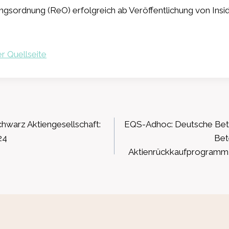
ungsordnung (ReO) erfolgreich ab Veröffentlichung von Insi
r Quellseite
ation
warz Aktiengesellschaft:
EQS-Adhoc: Deutsche Bete
24
Bet
Aktienrückkaufprogramm 