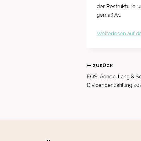
der Restrukturier
gemäß Ar…
Weiterlesen auf de
Beitragsnavig
ZURÜCK
EQS-Adhoc: Lang & Sch
Dividendenzahlung 20