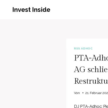
Zum
Invest Inside
Inhalt
springen
RSS ADHOC
PTA-Adhoc
AG schlie
Restruktu
Von
21. Februar 20
DJ PTA-Adhoc: Pier