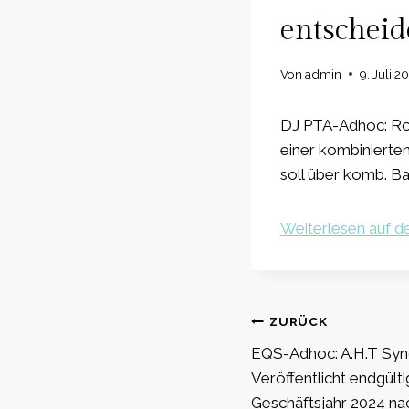
entschei
Von
admin
9. Juli 2
DJ PTA-Adhoc: Ros
einer kombinierte
soll über komb. B
Weiterlesen auf de
Beitragsnavig
ZURÜCK
EQS-Adhoc: A.H.T Syn
Veröffentlicht endgült
Geschäftsjahr 2024 na