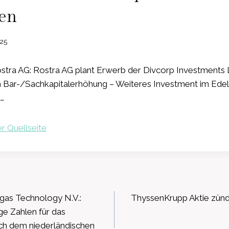
den
025
tra AG: Rostra AG plant Erwerb der Divcorp Investments
n Bar-/Sachkapitalerhöhung – Weiteres Investment im Ede
a…
r Quellseite
ation
gas Technology N.V.:
ThyssenKrupp Aktie zünde
ige Zahlen für das
ch dem niederländischen