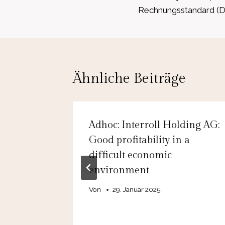
Rechnungsstandard (
Ähnliche Beiträge
AG SE-
Adhoc: Interroll Holding AG:
er
Good profitability in a
 völlig
difficult economic
orben
environment
Von
29. Januar 2025