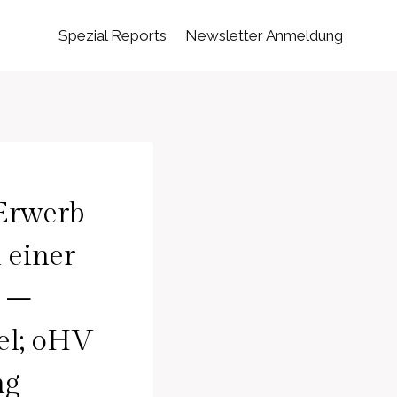
Spezial Reports
Newsletter Anmeldung
 Erwerb
 einer
g –
el; oHV
ng