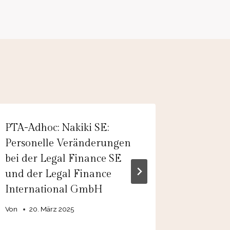
PTA-Adhoc: Nakiki SE:
EQS-Adh
Personelle Veränderungen
Automob
bei der Legal Finance SE
Anpassu
und der Legal Finance
das Kon
International GmbH
Steuern
Von
20. März 2025
Von
28.