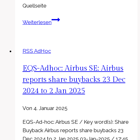
Quellseite
EQS-
Weiterlesen
Adhoc:
HAMBORNER
REIT
RSS AdHoc
AG:
Prognose
EQS-Adhoc: Airbus SE: Airbus
für
das
reports share buybacks 23 Dec
Geschäftsjahr
2024 to 2 Jan 2025
2025
Von
4. Januar 2025
EQS-Ad-hoc: Airbus SE / Key word(s): Share
Buyback Airbus reports share buybacks 23
Dec 2024 to 2 Jan 2025 03-Jan-2025 / 17:45