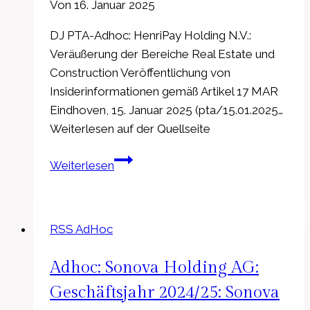
Von
16. Januar 2025
DJ PTA-Adhoc: HenriPay Holding N.V.:
Veräußerung der Bereiche Real Estate und
Construction Veröffentlichung von
Insiderinformationen gemäß Artikel 17 MAR
Eindhoven, 15. Januar 2025 (pta/15.01.2025…
Weiterlesen auf der Quellseite
PTA-
Weiterlesen
Adhoc:
HenriPay
Holding
RSS AdHoc
N.V.:
Veräußerung
Adhoc: Sonova Holding AG:
der
Bereiche
Geschäftsjahr 2024/25: Sonova
Real