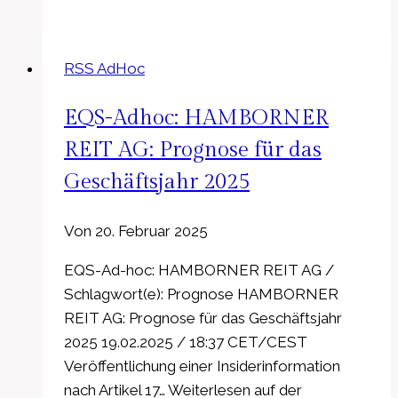
Sonova
Holding
AG:
RSS AdHoc
Geschäftsjahr
2024/25:
EQS-Adhoc: HAMBORNER
Sonova
erzielt
REIT AG: Prognose für das
Marktanteilsgewinne
Geschäftsjahr 2025
in
allen
Von
20. Februar 2025
Geschäftsbereichen
und
EQS-Ad-hoc: HAMBORNER REIT AG /
kündigt
Schlagwort(e): Prognose HAMBORNER
bevorstehenden
REIT AG: Prognose für das Geschäftsjahr
CEO-
2025 19.02.2025 / 18:37 CET/CEST
Wechsel
Veröffentlichung einer Insiderinformation
an
nach Artikel 17… Weiterlesen auf der