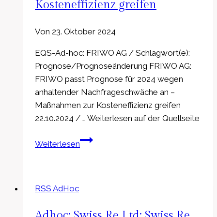
Kosteneffizienz greifen
Jan
2025
Von
23. Oktober 2024
EQS-Ad-hoc: FRIWO AG / Schlagwort(e):
Prognose/Prognoseänderung FRIWO AG:
FRIWO passt Prognose für 2024 wegen
anhaltender Nachfrageschwäche an –
Maßnahmen zur Kosteneffizienz greifen
22.10.2024 / … Weiterlesen auf der Quellseite
EQS-
Weiterlesen
Adhoc:
FRIWO
AG:
RSS AdHoc
FRIWO
passt
Adhoc: Swiss Re Ltd: Swiss Re