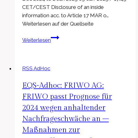
CET/CEST Disclosure of an inside
information acc. to Article 17 MAR o…
Weiterlesen auf der Quellseite
EQS-
Weiterlesen
Adhoc:
Airbus
SE:
RSS AdHoc
Airbus
reports
EQS-Adhoc: FRIWO AG:
share
buybacks
FRIWO passt Prognose für
23
2024 wegen anhaltender
Dec
Nachfrageschwäche an –
2024
to
Maßnahmen zur
2