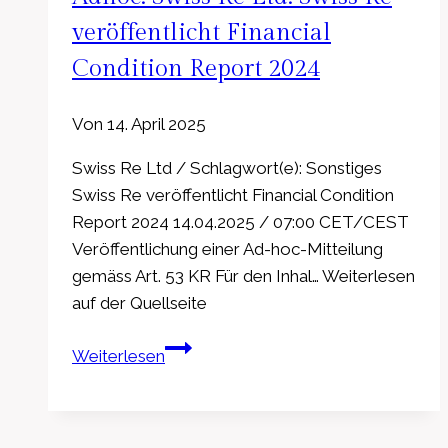
Prognose
für
veröffentlicht Financial
2024
Condition Report 2024
wegen
anhaltender
Von
14. April 2025
Nachfrageschwäche
an
Swiss Re Ltd / Schlagwort(e): Sonstiges
–
Swiss Re veröffentlicht Financial Condition
Maßnahmen
Report 2024 14.04.2025 / 07:00 CET/CEST
zur
Veröffentlichung einer Ad-hoc-Mitteilung
Kosteneffizienz
gemäss Art. 53 KR Für den Inhal… Weiterlesen
greifen
auf der Quellseite
Adhoc:
Weiterlesen
Swiss
Re
Ltd: