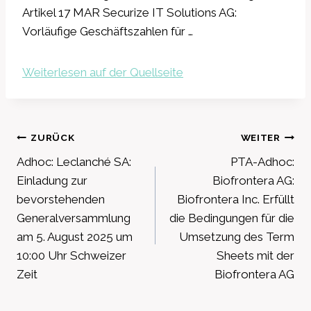
Artikel 17 MAR Securize IT Solutions AG:
Vorläufige Geschäftszahlen für …
Weiterlesen auf der Quellseite
Beitragsnavigation
ZURÜCK
WEITER
Adhoc: Leclanché SA:
PTA-Adhoc:
Einladung zur
Biofrontera AG:
bevorstehenden
Biofrontera Inc. Erfüllt
Generalversammlung
die Bedingungen für die
am 5. August 2025 um
Umsetzung des Term
10:00 Uhr Schweizer
Sheets mit der
Zeit
Biofrontera AG