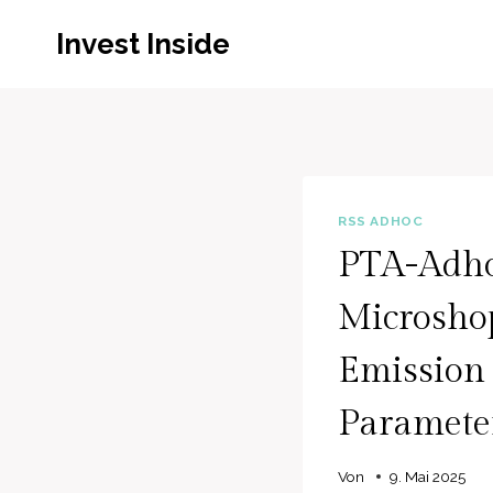
Zum
Invest Inside
Inhalt
springen
RSS ADHOC
PTA-Adho
Microshop
Emission 
Parameter
Von
9. Mai 2025