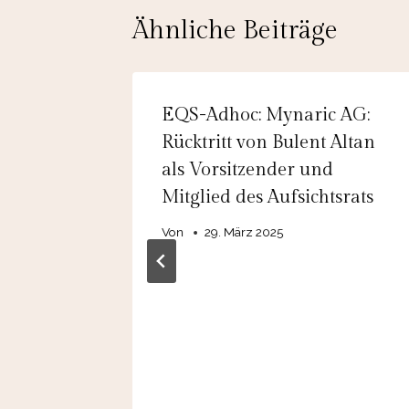
Ähnliche Beiträge
logies
EQS-Adhoc: Mynaric AG:
Rücktritt von Bulent Altan
en
als Vorsitzender und
 gemäss
Mitglied des Aufsichtsrats
des
Von
29. März 2025
or-
tliches