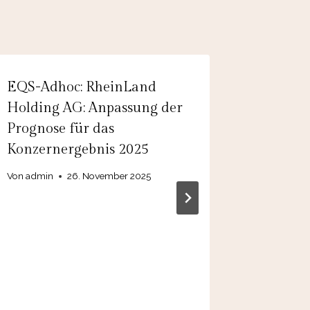
EQS-Adhoc: RheinLand
Adhoc: S
Holding AG: Anpassung der
Re gibt
Prognose für das
Group E
Konzernergebnis 2025
bekann
Von
admin
26. November 2025
Von
27. 