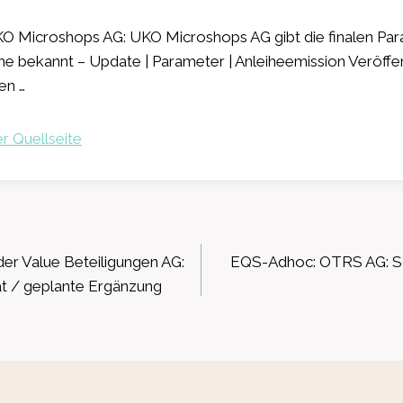
 Microshops AG: UKO Microshops AG gibt die finalen Para
he bekannt – Update | Parameter | Anleiheemission Veröffe
en …
r Quellseite
ation
r Value Beteiligungen AG:
EQS-Adhoc: OTRS AG: S
at / geplante Ergänzung