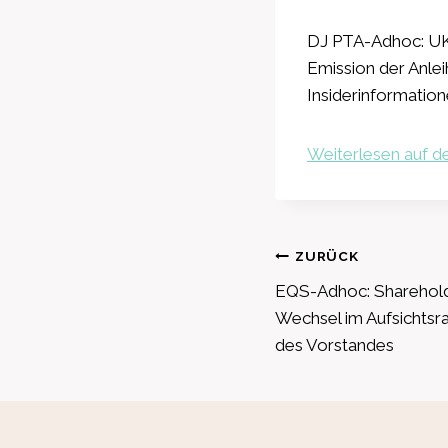
DJ PTA-Adhoc: UKO
Emission der Anlei
Insiderinformation
Weiterlesen auf de
Beitragsnavig
ZURÜCK
EQS-Adhoc: Shareholde
Wechsel im Aufsichtsr
des Vorstandes