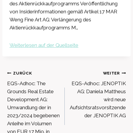
des Aktienrückkaufprogramms Veröffentlichung
von Insiderinformationen gemäß Artikel 17 MAR
Weng Fine Art AG: Verlängerung des
Aktienrückkaufprogramms M…
Weiterlesen auf der Quellseite
Beitragsnavigation
ZURÜCK
WEITER
EQS-Adhoc: The
EQS-Adhoc: JENOPTIK
Grounds Real Estate
AG: Daniela Mattheus
Development AG:
wird neue
Umwandlung der in
Aufsichtsratsvorsitzende
2023/2024 begebenen
der JENOPTIK AG
Anleihe im Volumen
von EUR 17 Mio. in