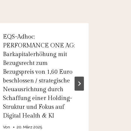
EQS-Adhoc:
EQS-Ad
PERFORMANCE ONE AG:
Co. KGa
Barkapitalerhöhung mit
Geschäft
Bezugsrecht zum
Halbjah
Bezugspreis von 1,60 Euro
Von
admin
beschlossen / strategische
Neuausrichtung durch
Schaffung einer Holding-
Struktur und Fokus auf
Digital Health & KI
Von
20. März 2025