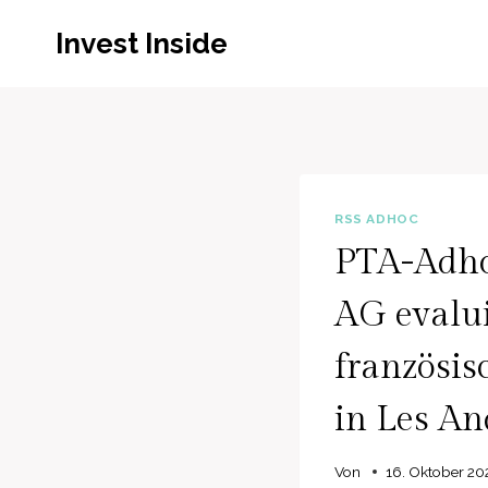
Zum
Invest Inside
Inhalt
springen
RSS ADHOC
PTA-Adho
AG evalui
französis
in Les An
Von
16. Oktober 20