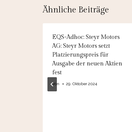
Ähnliche Beiträge
p
EQS-Adhoc: Steyr Motors
AG: Steyr Motors setzt
0» mit
Platzierungspreis für
ür das
Ausgabe der neuen Aktien
fest
Von
29. Oktober 2024