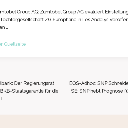
tobel Group AG: Zumtobel Group AG evaluiert Einstellung
 Tochtergesellschaft ZG Europhane in Les Andelys Veröffen
en …
r Quellseite
ation
lbank: Der Regierungsrat
EQS-Adhoc: SNP Schneider
 BKB-Staatsgarantie für die
SE: SNP hebt Prognose fü
st