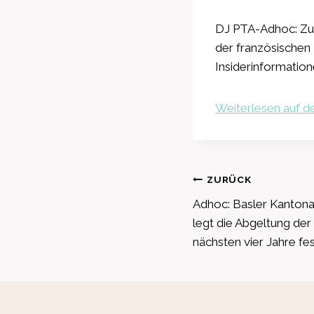
DJ PTA-Adhoc: Zum
der französischen
Insiderinformation
Weiterlesen auf de
Beitragsnavig
ZURÜCK
Adhoc: Basler Kantona
legt die Abgeltung der
nächsten vier Jahre fe