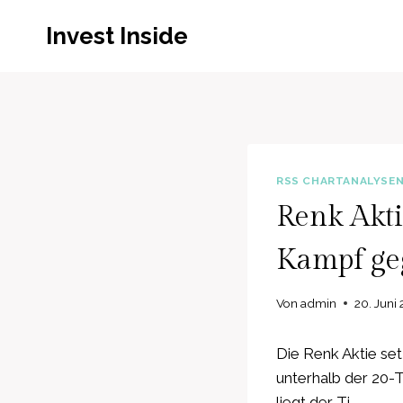
Zum
Invest Inside
Inhalt
springen
RSS CHARTANALYSE
Renk Akt
Kampf geg
Von
admin
20. Juni
Die Renk Aktie se
unterhalb der 20-
liegt der Ti…