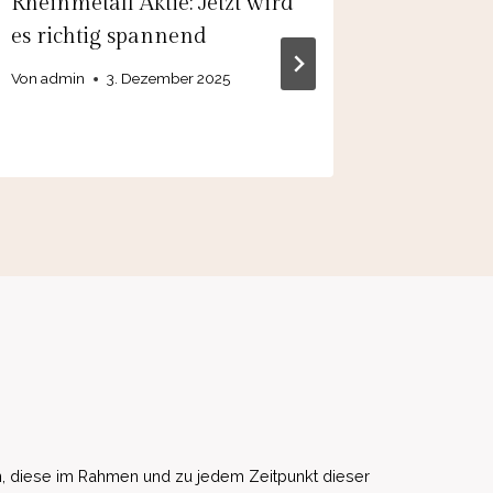
Rheinmetall Aktie: Jetzt wird
Verbio 
es richtig spannend
Kursral
Gefahr
Von
admin
3. Dezember 2025
Von
admin
, diese im Rahmen und zu jedem Zeitpunkt dieser