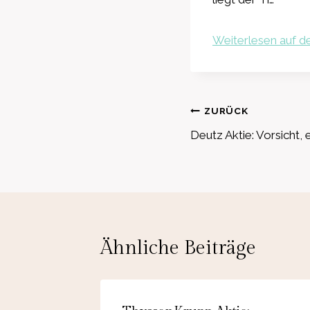
Weiterlesen auf de
Beitragsnavig
ZURÜCK
Deutz Aktie: Vorsicht, e
Ähnliche Beiträge