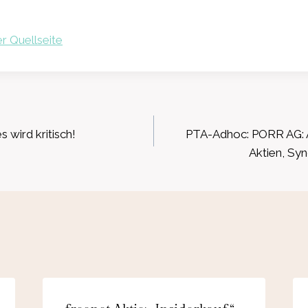
r Quellseite
ation
s wird kritisch!
PTA-Adhoc: PORR AG: A
Aktien, Syn