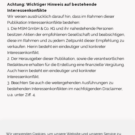
Achtung: Wichtiger Hinweis auf bestehende
Interessenkonflikte
Wir weisen ausdrücklich darauf hin, dass im Rahmen dieser
Publikation Interessenkonflikte bestehen:
1. Die MSM GmbH & Co. KG und ihr nahestehende Personen
besitzen Aktien der empfohlenen Gesellschaft und beabsichtigen,
diese im Rahmen und zu jedem Zeitpunkt dieser Empfehlung zu
verkaufen. Hierin besteht ein eindeutiger und konkreter
Interessenkonflikt.
2. Der Herausgeber dieser Publikation, sowie die verantwortlichen
Redakteure erhalten für die Erstellung eine finanzielle Vergütung.
Auch hierin besteht ein eindeutiger und konkreter
Interessenkonflikt.
3. Beachten Sie auch die weitergehenden Ausführungen zu
bestehenden Interessenkonflikten im nachfolgenden Disclaimer,
u.a. unter Ziff. 4.
Impressum
Datenschutz
Disclaimer
Wir verwenden Cookies, um unsere Website und unseren Service zu