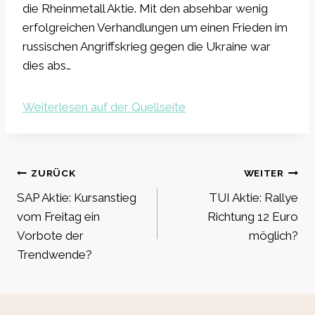
die Rheinmetall Aktie. Mit den absehbar wenig
erfolgreichen Verhandlungen um einen Frieden im
russischen Angriffskrieg gegen die Ukraine war
dies abs…
Weiterlesen auf der Quellseite
Beitragsnavigation
ZURÜCK
WEITER
SAP Aktie: Kursanstieg
TUI Aktie: Rallye
vom Freitag ein
Richtung 12 Euro
Vorbote der
möglich?
Trendwende?