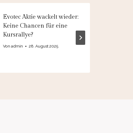
Evotec Aktie wackelt wieder:
Hensold
Keine Chancen für eine
Gefahre
Kursrallye?
Von
admin
Von
admin
28. August 2025