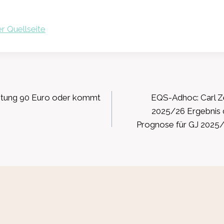
r Quellseite
ation
chtung 90 Euro oder kommt
EQS-Adhoc: Carl Z
2025/26 Ergebnis d
Prognose für GJ 2025/2