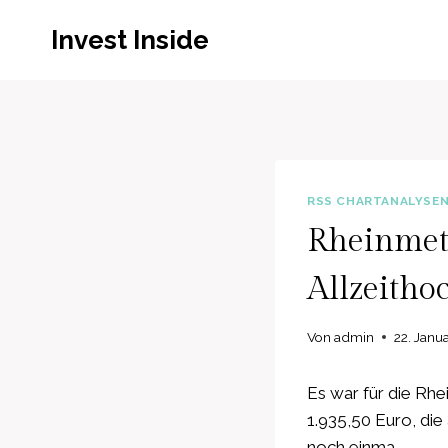
Zum
Invest Inside
Inhalt
springen
RSS CHARTANALYSE
Rheinmeta
Allzeitho
Von
admin
22. Janu
Es war für die Rhei
1.935,50 Euro, di
noch einma…