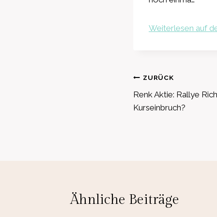
Weiterlesen auf de
Beitragsnavig
ZURÜCK
Renk Aktie: Rallye Ri
Kurseinbruch?
Ähnliche Beiträge