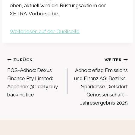
oben, aktuell wird die Rüstungsaktie in der
XETRA-Vorbörse be…
Weiterlesen auf der Quellseite
Beitragsnavigation
ZURÜCK
WEITER
EQS-Adhoc: Dexus
Adhoc: efiag Emissions
Finance Pty Limited:
und Finanz AG: Bezirks-
Appendix 3C daily buy
Sparkasse Dielsdorf
back notice
Genossenschaft –
Jahresergebnis 2025