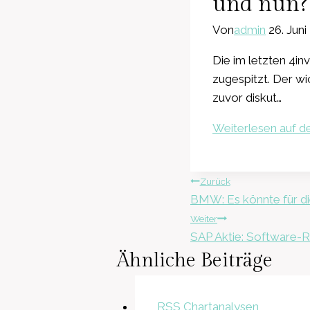
und nun?
Von
admin
26. Juni
Die im letzten 4in
zugespitzt. Der wi
zuvor diskut…
Weiterlesen auf de
Beitragsnavig
Zurück
BMW: Es könnte für di
Weiter
SAP Aktie: Software-
Ähnliche Beiträge
RSS Chartanalysen