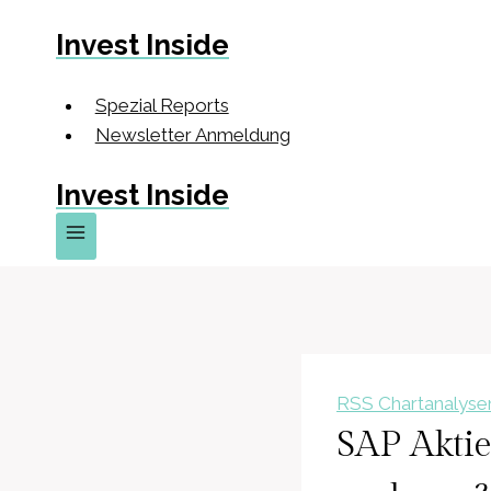
Zum
Invest Inside
Inhalt
springen
Spezial Reports
Newsletter Anmeldung
Invest Inside
RSS Chartanalyse
SAP Aktie