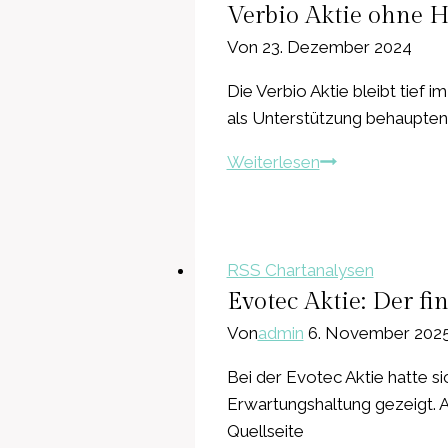
hält
Verbio Aktie ohne 
die
Von
23. Dezember 2024
Rallye?
Die Verbio Aktie bleibt tief
als Unterstützung behaupten,
Verbio
Weiterlesen
Aktie
ohne
Hoffnungsschim
Unterstützung
RSS Chartanalysen
wackelt
Evotec Aktie: Der fin
Von
admin
6. November 202
Bei der Evotec Aktie hatte si
Erwartungshaltung gezeigt. 
Quellseite