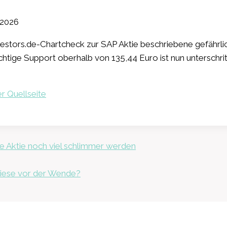
 2026
vestors.de-Chartcheck zur SAP Aktie beschriebene gefährli
chtige Support oberhalb von 135,44 Euro ist nun unterschri
r Quellseite
ation
e Aktie noch viel schlimmer werden
Riese vor der Wende?