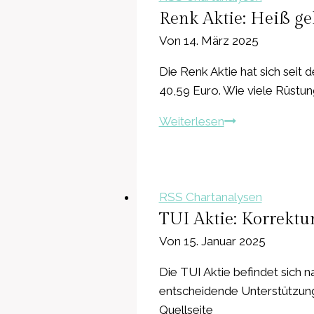
Renk Aktie: Heiß ge
Von
14. März 2025
Die Renk Aktie hat sich seit
40,59 Euro. Wie viele Rüstung
Renk
Weiterlesen
Aktie:
Heiß
gelaufen,
aktuell
RSS Chartanalysen
Korrektur
TUI Aktie: Korrektu
–
Von
15. Januar 2025
und
Die TUI Aktie befindet sich n
nun?
entscheidende Unterstützung
Quellseite