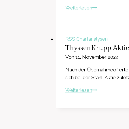
Evotec
Weiterlesen
Aktie:
Der
finale
Selloff?
RSS Chartanalysen
ThyssenKrupp Aktie
Von
11. November 2024
Nach der Übernahmeofferte fü
sich bei der Stahl-Aktie zule
ThyssenKrupp
Weiterlesen
Aktie:
Potenzielle
Handelschancen
nach
Salzgitter-