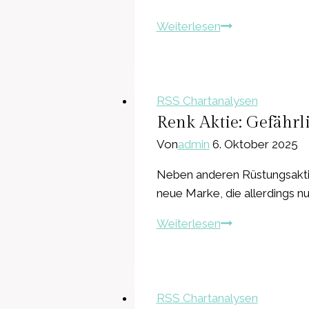
TUI
Weiterlesen
Aktie:
Korrekturphase
erreicht
kritisches
RSS Chartanalysen
Niveau
Renk Aktie: Gefährli
–
Von
admin
6. Oktober 2025
und
Neben anderen Rüstungsaktien
nun?
neue Marke, die allerdings n
Renk
Weiterlesen
Aktie:
Gefährlicher
Fehlausbruch,
oder
RSS Chartanalysen