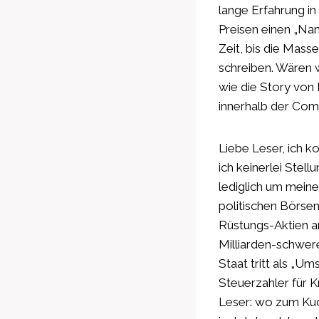
lange Erfahrung in
Preisen einen „Nam
Zeit, bis die Mass
schreiben. Wären w
wie die Story von 
innerhalb der Com
Liebe Leser, ich 
ich keinerlei Stel
lediglich um mein
politischen Börse
Rüstungs-Aktien an
Milliarden-schwere
Staat tritt als „U
Steuerzahler für K
Leser: wo zum Kuck