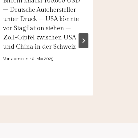
Bitcoin knackt 100.000 USD
Politik 
– Deutsche Autohersteller
durche
unter Druck – USA könnte
Gewinn
vor Stagflation stehen –
& Audi 
Zoll-Gipfel zwischen USA
Wirtsch
und China in der Schweiz
Massen
Chip-Br
Von
admin
10. Mai 2025
durch 
Von
admin