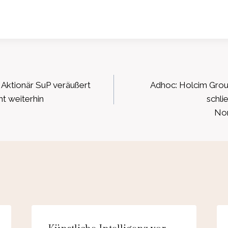
ation
Aktionär SuP veräußert
Adhoc: Holcim Grou
ht weiterhin
schli
Nor