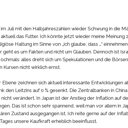
m Juli mit den Halbjahreszahlen wieder Schwung in die Mär
ir aktuell das Futter. Ich könnte jetzt wieder meine Meinung
ligiöse Haltung im Sinne von „ich glaube, dass …“ einnehmen.
 geht es um Fakten und nicht um Glauben. Dennoch ist Israe
ochmals: alles dreht sich um Spekulationen und die Börse
en Kursen nicht wirklich ernst.
r Ebene zeichnen sich aktuell interessante Entwicklungen a
nk den Leitzins auf 0 % gesenkt. Die Zentralbanken in Chi
 nicht verändert. In Japan ist der Anstieg der Inflation auf 
iegen. Das ist schon sehr spannend, weil man vor allem in 
nären Zustand ausgegangen ist. Ich reite gerne auf der Infla
ages unsere Kaufkraft erheblich beeinflusst.