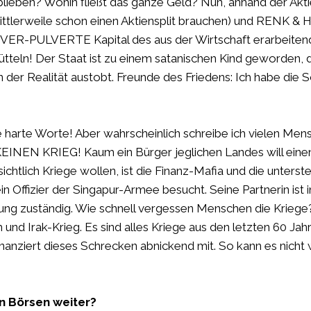
blieben? Wohin fließt das ganze Geld? Nun, anhand der Akt
ittlerweile schon einen Aktiensplit brauchen) und RENK & 
h VER-PULVERTE Kapital des aus der Wirtschaft erarbeiten
tteln! Der Staat ist zu einem satanischen Kind geworden, 
n der Realität austobt. Freunde des Friedens: Ich habe die
e harte Worte! Aber wahrscheinlich schreibe ich vielen Men
EINEN KRIEG! Kaum ein Bürger jeglichen Landes will einen
sichtlich Kriege wollen, ist die Finanz-Mafia und die unterstel
in Offizier der Singapur-Armee besucht. Seine Partnerin ist
ung zuständig. Wie schnell vergessen Menschen die Krieg
 und Irak-Krieg. Es sind alles Kriege aus den letzten 60 Jah
inanziert dieses Schrecken abnickend mit. So kann es nicht 
n Börsen weiter?