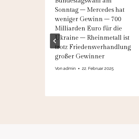
llen ab
Bundestagswahl am
t
Sonntag – Mercedes hat
weniger Gewinn – 700
 Chinas
Milliarden Euro für die
ler –
Ukraine – Rheinmetall ist
smark-
trotz Friedensverhandlung
großer Gewinner
ung
Von
admin
22. Februar 2025
25