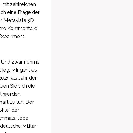
 mit zahlreichen
och eine Frage der
er Metavista 3D
 Ihre Kommentare,
 Experiment
n. Und zwar nehme
rieg. Mir geht es
025 als Jahr der
en Sie sich die
lt werden.
haft zu tun. Der
ohle“ der
chmals, liebe
 deutsche Militär