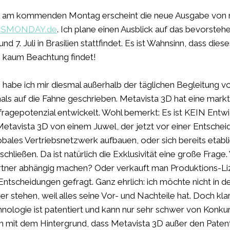
s: am kommenden Montag erscheint die neue Ausgabe vo
SSMONDAY.de
. Ich plane einen Ausblick auf das bevorste
nd 7. Juli in Brasilien stattfindet. Es ist Wahnsinn, dass dies
 kaum Beachtung findet!
be ich mir diesmal außerhalb der täglichen Begleitung v
s auf die Fahne geschrieben. Metavista 3D hat eine markt
fragepotenzial entwickelt. Wohl bemerkt: Es ist KEIN Entwi
etavista 3D von einem Juwel, der jetzt vor einer Entschei
bales Vertriebsnetzwerk aufbauen, oder sich bereits etabl
chließen. Da ist natürlich die Exklusivität eine große Frage.
rtner abhängig machen? Oder verkauft man Produktions-Li
 Entscheidungen gefragt. Ganz ehrlich: ich möchte nicht in d
 stehen, weil alles seine Vor- und Nachteile hat. Doch klar 
nologie ist patentiert und kann nur sehr schwer von Konku
m mit dem Hintergrund, dass Metavista 3D außer den Paten