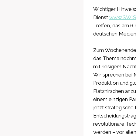
Wichtiger Hinwei
Dienst
www.SWI
Treffen, das am 6. u
deutschen Medien
Zum Wochenende ha
das Thema nochmal
mit riesigem Nach
Wir sprechen bei M
Produktion und glo
Platzhirschen anzus
einem einzigen Pa
jetzt strategische
Entscheidungsträger
revolutionäre Tech
werden – vor alle