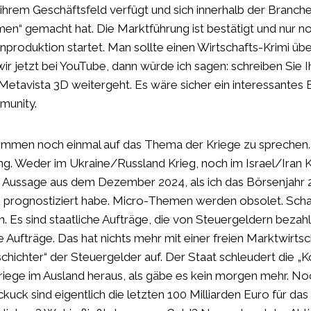
 ihrem Geschäftsfeld verfügt und sich innerhalb der Branche
en“ gemacht hat. Die Marktführung ist bestätigt und nur n
enproduktion startet. Man sollte einen Wirtschafts-Krimi üb
ir jetzt bei YouTube, dann würde ich sagen: schreiben Sie
Metavista 3D weitergeht. Es wäre sicher ein interessantes
munity.
kommen noch einmal auf das Thema der Kriege zu spreche
lung. Weder im Ukraine/Russland Krieg, noch im Israel/Iran K
e Aussage aus dem Dezember 2024, als ich das Börsenjahr 2
n prognostiziert habe. Micro-Themen werden obsolet. Schau
. Es sind staatliche Aufträge, die von Steuergeldern bezah
 Aufträge. Das hat nichts mehr mit einer freien Marktwirtsc
mschichter“ der Steuergelder auf. Der Staat schleudert die „K
riege im Ausland heraus, als gäbe es kein morgen mehr. No
uck sind eigentlich die letzten 100 Milliarden Euro für das