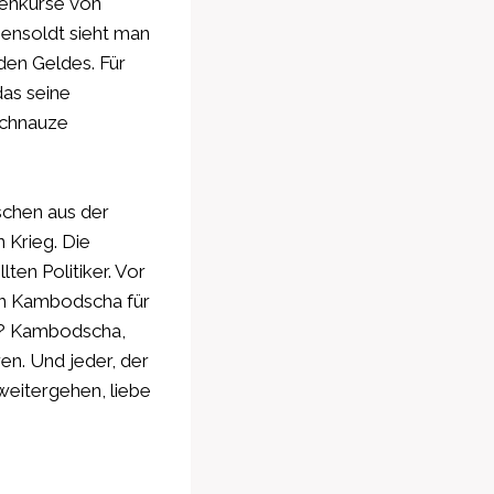
ienkurse von
Hensoldt sieht man
den Geldes. Für
das seine
 Schnauze
schen aus der
 Krieg. Die
lten Politiker. Vor
 in Kambodscha für
e? Kambodscha,
ren. Und jeder, der
weitergehen, liebe