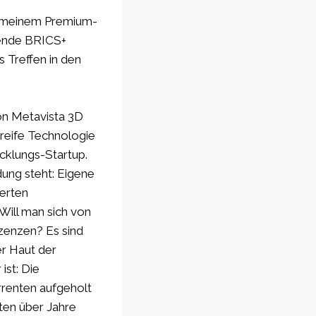
n meinem Premium-
hende BRICS+
es Treffen in den
on Metavista 3D
reife Technologie
cklungs-Startup.
dung steht: Eigene
ierten
 Will man sich von
zenzen? Es sind
er Haut der
ist: Die
rrenten aufgeholt
ten über Jahre