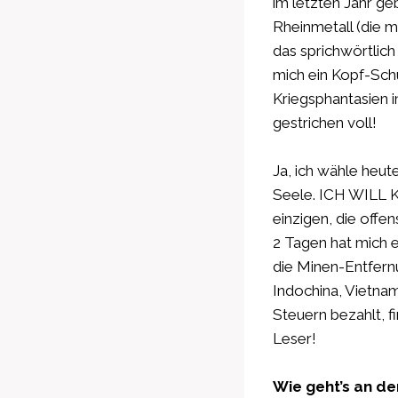
im letzten Jahr ge
Rheinmetall (die m
das sprichwörtlic
mich ein Kopf-Schü
Kriegsphantasien i
gestrichen voll!
Ja, ich wähle heut
Seele. ICH WILL K
einzigen, die offen
2 Tagen hat mich e
die Minen-Entfern
Indochina, Vietnam
Steuern bezahlt, f
Leser!
Wie geht’s an de