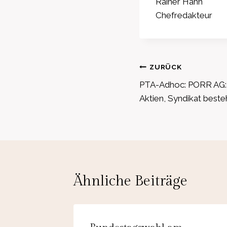
Rainer Hahn
Chefredakteur
Beitragsnavig
ZURÜCK
PTA-Adhoc: PORR AG: 
Aktien, Syndikat beste
Ähnliche Beiträge