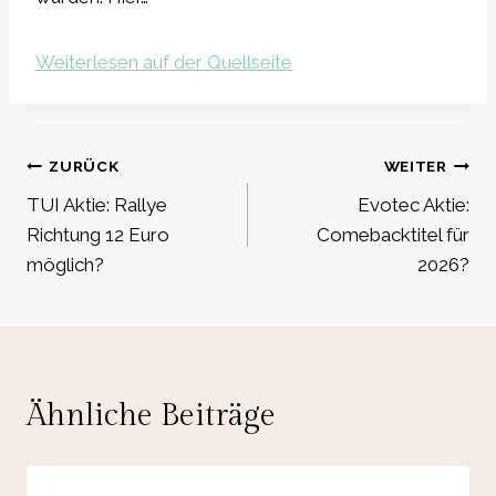
Weiterlesen auf der Quellseite
Beitragsnavigation
ZURÜCK
WEITER
TUI Aktie: Rallye
Evotec Aktie:
Richtung 12 Euro
Comebacktitel für
möglich?
2026?
Ähnliche Beiträge