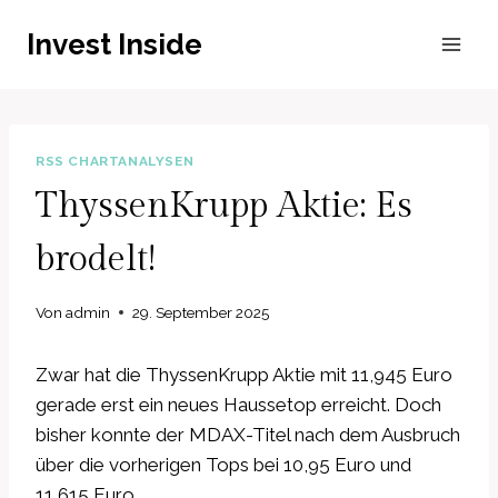
Zum
Invest Inside
Inhalt
springen
RSS CHARTANALYSEN
ThyssenKrupp Aktie: Es
brodelt!
Von
admin
29. September 2025
Zwar hat die ThyssenKrupp Aktie mit 11,945 Euro
gerade erst ein neues Haussetop erreicht. Doch
bisher konnte der MDAX-Titel nach dem Ausbruch
über die vorherigen Tops bei 10,95 Euro und
11,615 Euro…