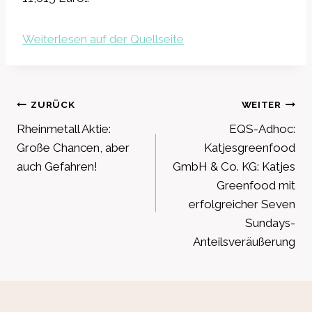
Weiterlesen auf der Quellseite
Beitragsnavigation
ZURÜCK
WEITER
Rheinmetall Aktie:
EQS-Adhoc:
Große Chancen, aber
Katjesgreenfood
auch Gefahren!
GmbH & Co. KG: Katjes
Greenfood mit
erfolgreicher Seven
Sundays-
Anteilsveräußerung