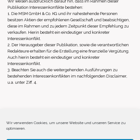
Wir weisen ausdrücklich darauf hin, dass im Rahmen dieser
Publikation Interessenkonflikte bestehen:
1. Die MSM GmbH & Co. KG und ihr nahestehende Personen
besitzen Aktien der empfohlenen Gesellschaft und beabsichtigen,
diese im Rahmen und zu jedem Zeitpunkt dieser Empfehlung zu
verkaufen. Hierin besteht ein eindeutiger und konkreter
Interessenkonflikt.
2. Der Herausgeber dieser Publikation, sowie die verantwortlichen
Redakteure erhalten für die Erstellung eine finanzielle Vergütung.
Auch hierin besteht ein eindeutiger und konkreter
Interessenkonflikt.
3. Beachten Sie auch die weitergehenden Ausführungen zu
bestehenden Interessenkonflikten im nachfolgenden Disclaimer,
u.a. unter Ziff. 4.
Impressum
Datenschutz
Disclaimer
Wir verwenden Cookies, um unsere Website und unseren Service zu
optimieren.
Cookie-Richtlinie (EU)