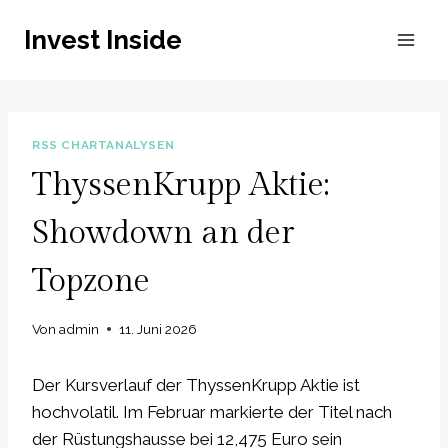
Zum
Invest Inside
Inhalt
springen
RSS CHARTANALYSEN
ThyssenKrupp Aktie:
Showdown an der
Topzone
Von
admin
11. Juni 2026
Der Kursverlauf der ThyssenKrupp Aktie ist
hochvolatil. Im Februar markierte der Titel nach
der Rüstungshausse bei 12,475 Euro sein